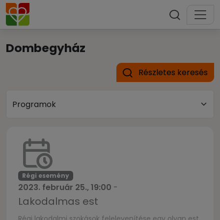
Dombegyház
Részletes keresés
Régi esemény
2023. február 25., 19:00
-
Lakodalmas est
Régi lakodalmi szokások felelevenítése egy olyan est