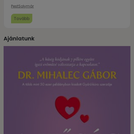
Pest
Solymár
Tovább
Ajánlatunk