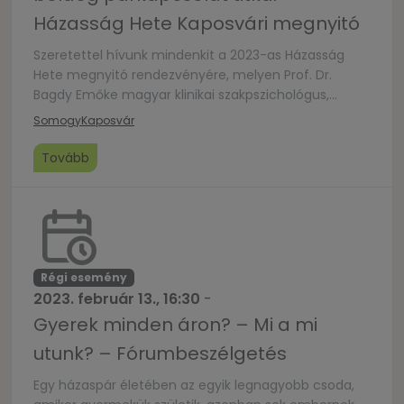
Házasság Hete Kaposvári megnyitó
Szeretettel hívunk mindenkit a 2023-as Házasság
Hete megnyitó rendezvényére, melyen Prof. Dr.
Bagdy Emőke magyar klinikai szakpszichológus,
pszichoterapeuta, szupervízor, a
Somogy
Kaposvár
pszichológiatudomány kandidátusának előadását
hallgathatjuk meg A boldog párkapcsolat titkai
Tovább
címmel.
Régi esemény
2023. február 13., 16:30
-
Gyerek minden áron? – Mi a mi
utunk? – Fórumbeszélgetés
Egy házaspár életében az egyik legnagyobb csoda,