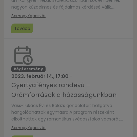
amikor gyermekük születik, azonban sok embernek
nagyon küzdelmes és fájdalmas kérdéssé válik,
amikor a várva várt áldás nem érkezik.Csalódás,
Somogy
Kaposvár
környezeti nyomás, elvárások, frusztráltság hónapról
hónapra?Mégis, merre menjünk tovább?Ki vagy mi
Tovább
tudna valóban segíteni?Ezeket a kérdéseket járja
körbe a „Gyereket mindenáron? – Mi a mi utunk?”
fórumbeszélgetés, melynek második […]
Régi esemény
2023. február 14., 17:00
-
Gyertyafényes randevú –
Örömforrások a házasságunkban
Vass-Lukács Évi és Balázs gondolatait hallgatva
hangolódhattok egymásra.A program részeként
elkölthettek egy romantikus svédasztalos vacsorát
kettesben, melyet 5500 Ft/fő áron vehettek
Somogy
Kaposvár
igénybe.Ez az alkalom elsősorban a rutinosabb