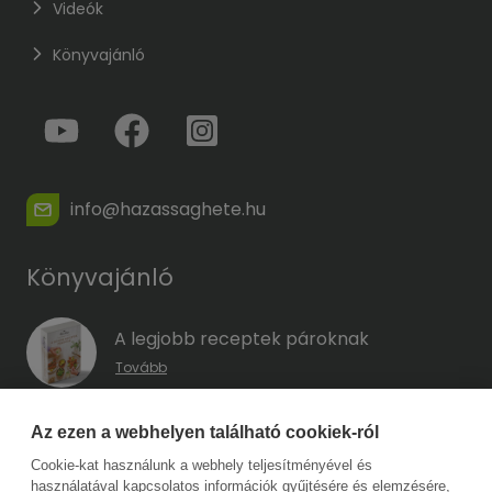
Videók
Könyvajánló
info@hazassaghete.hu
Könyvajánló
A legjobb receptek pároknak
Tovább
A hűség kódja – Hogyan előzd meg a
Az ezen a webhelyen található cookiek-ról
megcsalást, mielőtt még eszedbe jutott
Cookie-kat használunk a webhely teljesítményével és
volna?
használatával kapcsolatos információk gyűjtésére és elemzésére,