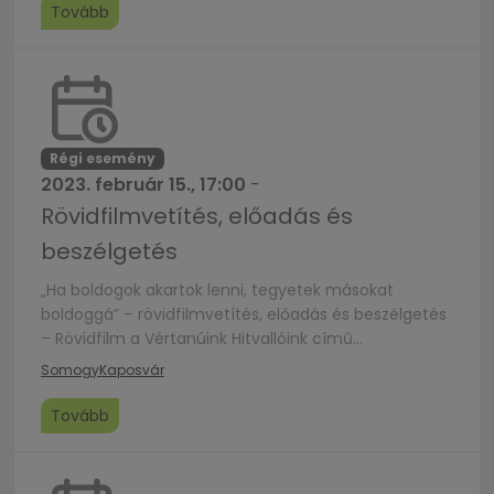
házasoknak szól.
Tovább
Régi esemény
2023. február 15., 17:00
-
Rövidfilmvetítés, előadás és
beszélgetés
„Ha boldogok akartok lenni, tegyetek másokat
boldoggá” – rövidfilmvetítés, előadás és beszélgetés
– Rövidfilm a Vértanúink Hitvallóink című
filmsorozatból: Boldog Dr. Batthyány Strattmann
Somogy
Kaposvár
László– Rajkai István atya a boldoggá avatásról és a
boldoggá avatottról– Batthyány-Schmidt Margit
Tovább
előadása és beszélgetés a boldoggá avatott
családjáról, életéről, a történelmi családok mai
szerepéről, a hit-család-nemzet kérdéskörről és a