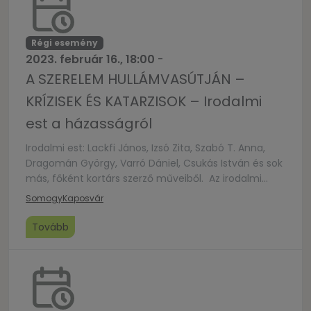
Magyar […]
Régi esemény
2023. február 16., 18:00
-
A SZERELEM HULLÁMVASÚTJÁN –
KRÍZISEK ÉS KATARZISOK – Irodalmi
est a házasságról
Irodalmi est: Lackfi János, Izsó Zita, Szabó T. Anna,
Dragomán György, Varró Dániel, Csukás István és sok
más, főként kortárs szerző műveiből. Az irodalmi
estet összeállította: KARIKÓ ÉVA
Somogy
Kaposvár
Tovább