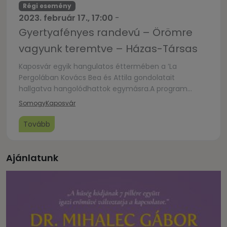
Régi esemény
2023. február 17., 17:00
-
Gyertyafényes randevú – Örömre
vagyunk teremtve – Házas-Társas
Kaposvár egyik hangulatos éttermében a ’La
Pergolában Kovács Bea és Attila gondolatait
hallgatva hangolódhattok egymásra.A program
részeként elkölthettek egy romantikus svédasztalos
Somogy
Kaposvár
vacsorát kettesben, melyet 5500 Ft/fő áron vehettek
igénybeEz az alkalom fiatalabbaknak, illetve a
Tovább
gyermekes pároknak szól.
Ajánlatunk