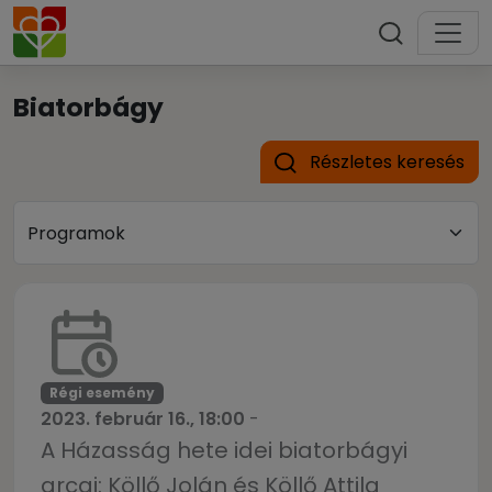
Biatorbágy
Részletes keresés
Régi esemény
2023. február 16., 18:00
-
A Házasság hete idei biatorbágyi
arcai: Köllő Jolán és Köllő Attila