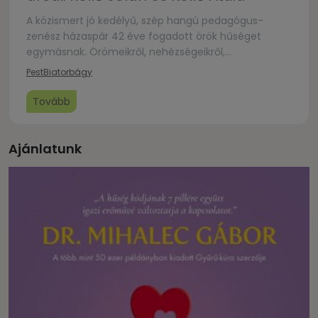
A közismert jó kedélyű, szép hangú pedagógus-
zenész házaspár 42 éve fogadott örök hűséget
egymásnak. Örömeikről, nehézségeikről,
megoldásaikról faggatja őket Szádváriné Kiss Mária, a
Pest
Biatorbágy
művelődési központ vezetője. A székely menyecske
és hites ura történetét érdemes meghallgatni, s a
Tovább
meglepetés sem marad el.
Ajánlatunk