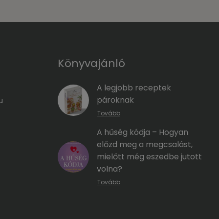
Könyvajánló
A legjobb receptek
pároknak
u
Tovább
A hűség kódja – Hogyan
előzd meg a megcsalást,
mielőtt még eszedbe jutott
volna?
Tovább