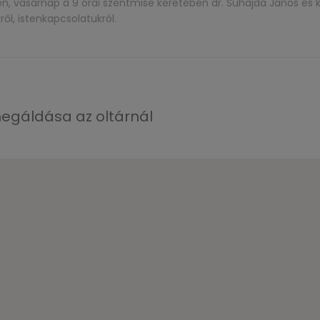
n, vasárnap a 9 órai szentmise keretében dr. Suhajda János és 
ől, istenkapcsolatukról.
megáldása az oltárnál