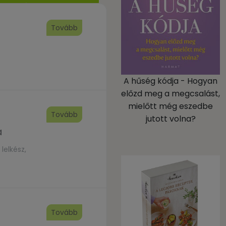
Tovább
A hűség kódja - Hogyan
előzd meg a megcsalást,
mielőtt még eszedbe
Tovább
jutott volna?
a
lelkész,
Tovább