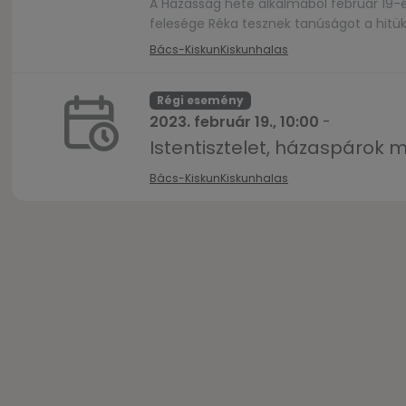
A Házasság hete alkalmából február 19-é
felesége Réka tesznek tanúságot a hitükr
Bács-Kiskun
Kiskunhalas
Régi esemény
2023. február 19., 10:00
-
Istentisztelet, házaspárok 
Bács-Kiskun
Kiskunhalas