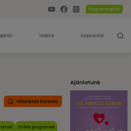
Programnaptár
jánló
Videók
Kapcsolat
Ajánlatunk
Részletes keresés
gramok
Online programok