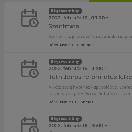
Régi esemény
2023. február 12., 09:00
-
Szentmise
Szentmise, jelenlévő házaspárok megál
Bács-Kiskun
Kiskunhalas
Régi esemény
2023. február 16., 16:00
-
Tóth János református lelk
A Házasság hetéhez kapcsolódva, Szeret
szupervízor, pár- és családterápiás sz
Bács-Kiskun
Kiskunhalas
Régi esemény
2023. február 16., 18:00
-