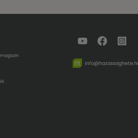
k
 magazin
info@hazassaghete.h
ló