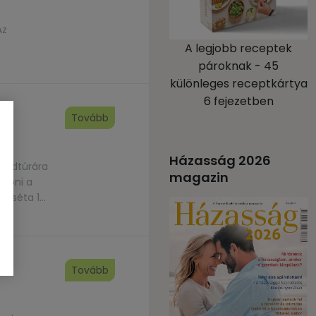
Az
A legjobb receptek
pároknak - 45
különleges receptkártya
6 fejezetben
Tovább
Házasság 2026
landtúrára
magazin
lépni a
A séta 1-
atáridő:
Tovább