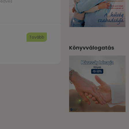
kedves
Tovább
Könyvválogatás