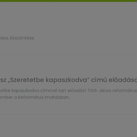
dása, köszöntése
ész „Szeretetbe kapaszkodva” című előadás
etbe kapaszkodva címmel tart előadást Tóth János református 
akember a Református Imaházban.