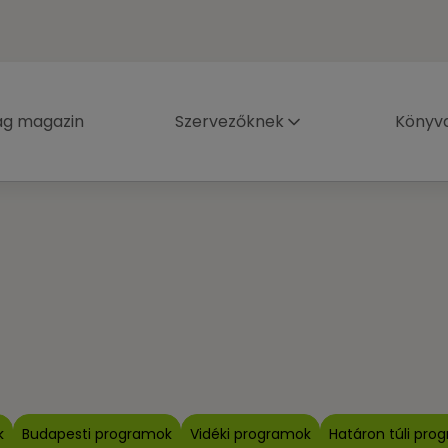
ág magazin
Szervezőknek
Könyva
k
Budapesti programok
Vidéki programok
Határon túli pro