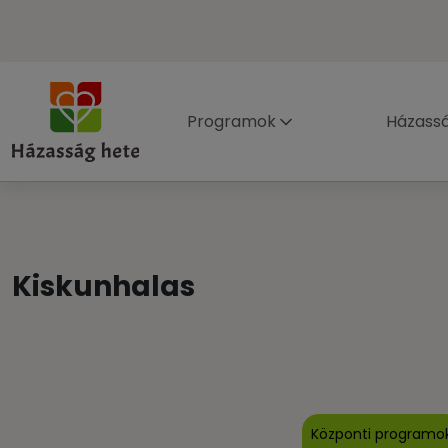
Programok
Házass
Kiskunhalas
Központi programo