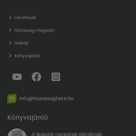
Letöltések
Házasság magazin
Videók
Könyvajánló
info@hazassaghete.hu
Könyvajánló
A legjobb receptek pároknak