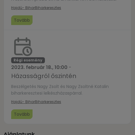
Hajdú- Bihar
Biharkeresztes
Tovább
Régi esemény
2023. február 18., 10:00
-
Házasságról őszintén
Beszélgetés Nagy Zsolt és Nagy Zsoltné Katalin
biharkeresztesi lelkészházaspárral.
Hajdú- Bihar
Biharkeresztes
Tovább
Ajánlatunk