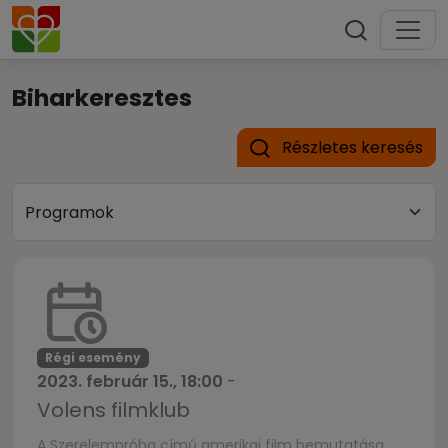
Biharkeresztes
Részletes keresés
Régi esemény
2023. február 15., 18:00
-
Volens filmklub
A Szerelempróba című amerikai film bemutatása.