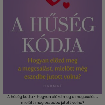
A hűség kódja - Hogyan előzd meg a megcsalást,
mielőtt még eszedbe jutott volna?