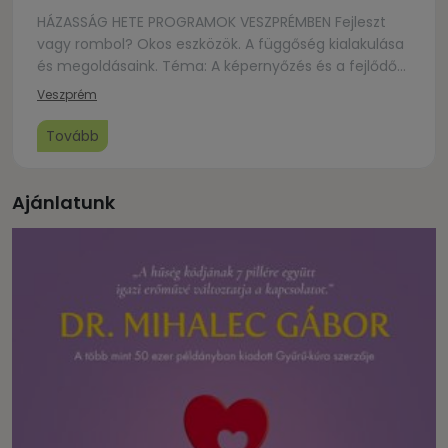
HÁZASSÁG HETE PROGRAMOK VESZPRÉMBEN Fejleszt
vagy rombol? Okos eszközök. A függőség kialakulása
és megoldásaink. Téma: A képernyőzés és a fejlődő
idegrendszer. Életkorhoz illő használat? Helyszín:
Veszprém
Evangélikus templom (Veszprém, Kossuth Lajos u. 4.)
PÁLYÁZATAINK: KÉSZÍTSD EL SAJÁT CSALÁDI
Tovább
PECSÉTEDET! A Kukkantó Egyesület kreatív pályázatot
hirdet 4-14 éves korú gyermekeknek. „Szeretetbe
kapaszkodva” címmel készítsétek el a család […]
Ajánlatunk