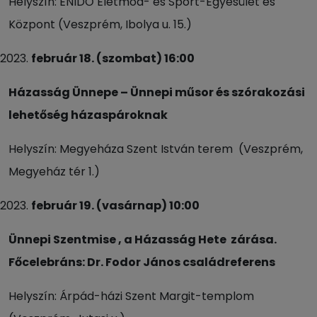
Helyszín: ÉNIDŐ Életmód- és Sport-Egyesület és
Központ (Veszprém, Ibolya u. 15.)
február 18. (szombat) 16:00
Házasság Ünnepe – Ünnepi műsor és szórakozási
lehetőség házaspároknak
Helyszín: Megyeháza Szent István terem (Veszprém,
Megyeház tér 1.)
február 19. (vasárnap) 10:00
Ünnepi Szentmise , a Házasság Hete zárása.
Főcelebráns: Dr. Fodor János családreferens
Helyszín: Árpád-házi Szent Margit-templom