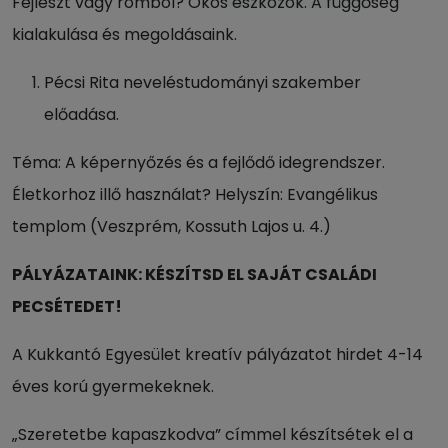
Fejleszt vagy rombol? Okos eszközök. A függőség
kialakulása és megoldásaink.
Pécsi Rita neveléstudományi szakember
előadása.
Téma: A képernyőzés és a fejlődő idegrendszer.
Életkorhoz illő használat? Helyszín: Evangélikus
templom (Veszprém, Kossuth Lajos u. 4.)
PÁLYÁZATAINK: KÉSZÍTSD EL SAJÁT CSALÁDI
PECSÉTEDET!
A Kukkantó Egyesület kreatív pályázatot hirdet 4-14
éves korú gyermekeknek.
„Szeretetbe kapaszkodva” címmel készítsétek el a