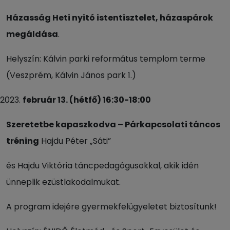
Házasság Heti nyitó istentisztelet, házaspárok
megáldása
.
Helyszín: Kálvin parki református templom terme
(Veszprém, Kálvin János park 1.)
február 13. (hétfő) 16:30-18:00
Szeretetbe kapaszkodva – Párkapcsolati táncos
tréning
Hajdu Péter „Sáti”
és Hajdu Viktória táncpedagógusokkal, akik idén
ünneplik ezüstlakodalmukat.
A program idejére gyermekfelügyeletet biztosítunk!