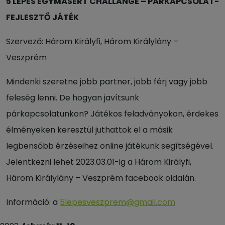
5 LÉPÉS EGYMÁSÉRT CHALLANGE – PÁRKAPCSOLAT-
FEJLESZTŐ JÁTÉK
Szervező: Három Királyfi, Három Királylány –
Veszprém
Mindenki szeretne jobb partner, jobb férj vagy jobb
feleség lenni. De hogyan javítsunk
párkapcsolatunkon? Játékos feladványokon, érdekes
élményeken keresztül juthattok el a másik
legbensőbb érzéseihez online játékunk segítségével.
Jelentkezni lehet 2023.03.01-ig a Három Királyfi,
Három Királylány – Veszprém facebook oldalán.
Információ: a
5lepesveszprem@gmail.com