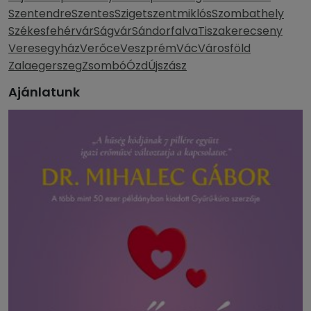
Szentendre
Szentes
Szigetszentmiklós
Szombathely
Székesfehérvár
Ságvár
Sándorfalva
Tiszakerecseny
Veresegyház
Verőce
Veszprém
Vác
Városföld
Zalaegerszeg
Zsombó
Ózd
Újszász
Ajánlatunk