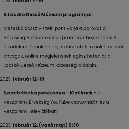
február 11-19.
A Laczkó Dezső Múzeum programjai:
Mézeskalácsszív szelfi pont várja a párokat a
Házasság Hetében a Veszprémi Vár bejáratánál A
lakodalom témakörben, archív fotók írások és videós
anyagok, online megjelenések egész héten át a
Laczkó Dezső Múzeum közösségi oldalain.
február 12-19.
Szeretetbe kapaszkodva – Kisfilmek
– a
Veszprémi Érsekség YouTube csatornáján és a
Veszprém Televízióban.
február 12. (vasárnap) 9:30