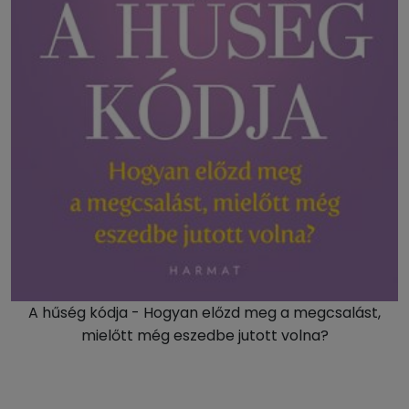
A hűség kódja - Hogyan előzd meg a megcsalást,
mielőtt még eszedbe jutott volna?