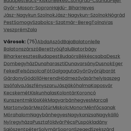
Budapest
Bács-Kiskun
Békés
Csongrád-Csanád
Fejér
Győr-Moson-Sopron
Hajdú- Bihar
Heves
Jász-Nagykun Szolnok
Jász-Nagykun-Szolnok
Nógrád
Pest
Somogy
Szabolcs-Szatmár-Bereg
Tolna
Vas
Veszprém
Zala
Városok:
(75)
Abda
Aszód
Baja
Balatonlelle
Balatonszárszó
Berettyóújfalu
Biatorbágy
Biharkeresztes
Budapest
Budaörs
Békéscsaba
Deszk
Dombegyház
Dunaharaszti
Dunavarsány
Dusnok
Eger
Feked
Felsőzsolca
Fót
Galgaguta
Győr
Győrújbarát
Gárdony
Gödöllő
Herend
Hódmezővásárhely
Isaszeg
Izsófalva
Jászfényszaru
Jászjákóhalma
Kaposvár
Kecskemét
Kiskunhalas
Kolontár
Koroncó
Kunszentmiklós
Kék
Magyarbánhegyes
Marcali
Martonvásár
Mezőtúr
Miskolc
Monor
Ménfőcsanak
Mórahalom
Nagybánhegyes
Nagykanizsa
Nagykálló
Nyíregyháza
Pusztaföldvár
Pécs
Püspökladány
Sajószentpéter
Solymár
Sopron
Szeged
Szekszárd