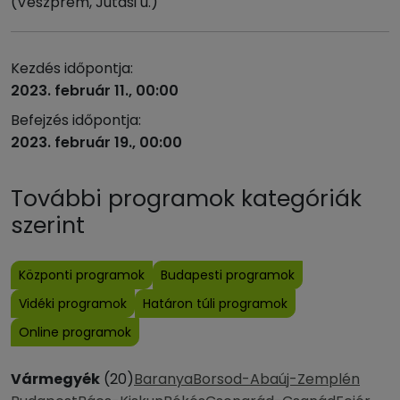
(Veszprém, Jutasi u.)
Kezdés időpontja:
2023. február 11., 00:00
Befejzés időpontja:
2023. február 19., 00:00
További programok kategóriák
szerint
Központi programok
Budapesti programok
Vidéki programok
Határon túli programok
Online programok
Vármegyék
(20)
Baranya
Borsod-Abaúj-Zemplén