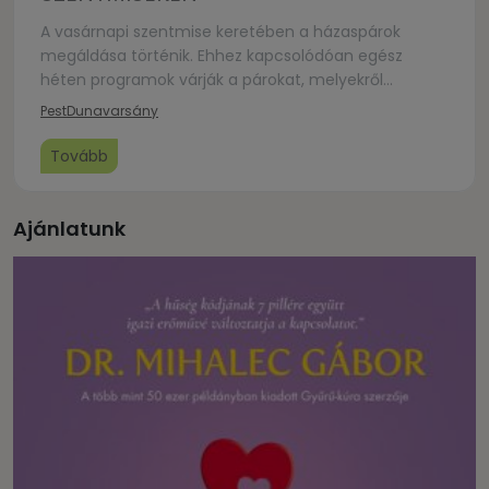
A vasárnapi szentmise keretében a házaspárok
megáldása történik. Ehhez kapcsolódóan egész
héten programok várják a párokat, melyekről
részletesen olvashatnak a plakáton. Mindenkit
Pest
Dunavarsány
szertettel várunk! Katolikus Plébánia Dunavarsány
Tovább
Ajánlatunk