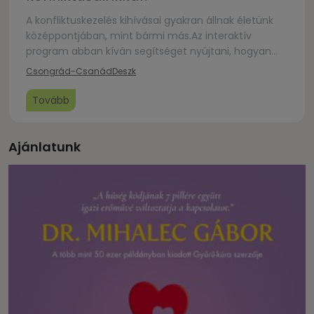
A konfliktuskezelés kihívásai gyakran állnak életünk
középpontjában, mint bármi más.Az interaktív
program abban kíván segítséget nyújtani, hogyan
lehetnek a konfliktusaink kapcsolataink építőivé.
Csongrád-Csanád
Deszk
Tovább
Ajánlatunk