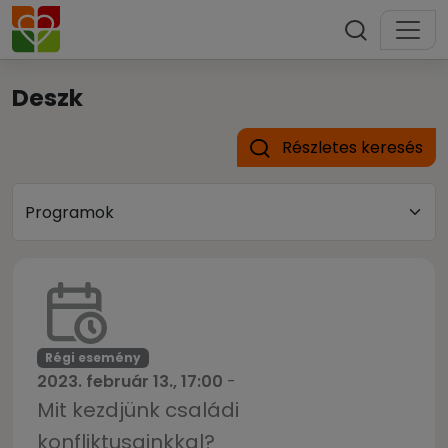
Deszk
Részletes keresés
Régi esemény
2023. február 13., 17:00
-
Mit kezdjünk családi
konfliktusainkkal?