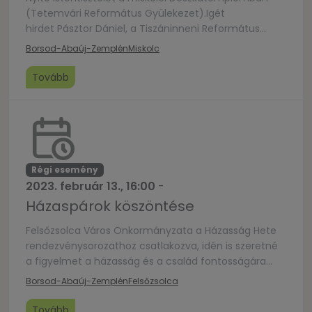
(Tetemvári Református Gyülekezet).Igét
hirdet Pásztor Dániel, a Tiszáninneni Református
Egyházkerület püspöke. Az istentisztelet élőben
Borsod-Abaúj-Zemplén
Miskolc
követhető lesz a gyülekezet Facebook-oldalán:
https://www.facebook.com/deszkatemplom
Tovább
Régi esemény
2023. február 13., 16:00
-
Házaspárok köszöntése
Felsőzsolca Város Önkormányzata a Házasság Hete
rendezvénysorozathoz csatlakozva, idén is szeretné
a figyelmet a házasság és a család fontosságára
irányítani.Ebből az alkalomból várja a jubiláló
Borsod-Abaúj-Zemplén
Felsőzsolca
házaspárok jelentkezését február 9. napjáig.A
gyermekekre is gondolva szelfizz a családdal – fotó
Tovább