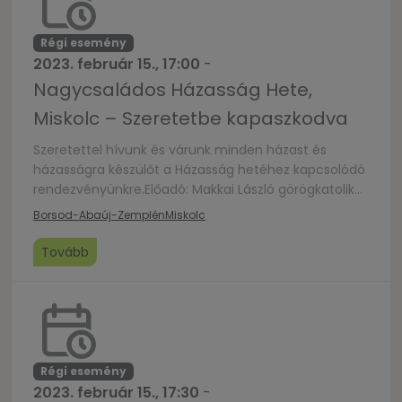
Régi esemény
2023. február 15., 17:00
-
Nagycsaládos Házasság Hete,
Miskolc – Szeretetbe kapaszkodva
Szeretettel hívunk és várunk minden házast és
házasságra készülőt a Házasság hetéhez kapcsolódó
rendezvényünkre.Előadó: Makkai László görögkatolikus
lelkész, pasztorálpszichológusTéma: Szeretetbe
Borsod-Abaúj-Zemplén
Miskolc
kapaszkodvaA rendezvény ingyenes, de
regisztrációhoz kötött!Regisztrálni ezen a linken
Tovább
lehetséges:https://forms.gle/dsei8d5Um1GETNxr6
Régi esemény
2023. február 15., 17:30
-