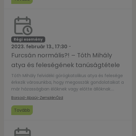
versenyt is hirdet az önkormányzat.Minden beküldő
ajándékban részesül.
Régi esemény
2023. február 13., 17:30
-
Furcsán normális?! – Tóth Mihály
atya és feleségének tanúságtétele
Tóth Mihály felvidéki görögkatolikus atya és felesége
érkezik városunkba, hogy megosszák gondolataikat a
már házasságban élőknek vagy előtte állóknak.
Mindenkit szeretettel várunk!
Borsod-Abaúj-Zemplén
Ózd
Tovább