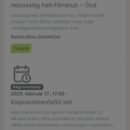
Házasság heti Filmklub – Ózd
Házasság heti filmklubunkon az „Inkább lennék
özvegy” című filmet tekintjük meg, majd
vendégeinkkel beszélgetünk arról.
Borsod-Abaúj-Zemplén
Ózd
Tovább
Régi esemény
2023. február 17., 17:00
-
Kapcsolaterősítő est
Kapcsolaterősítő program házaspároknak. Dr.
Mihalec Gábor által összeállított előadást Molnár
Miklós adventista lelkész tolmácsolja, majd játékos