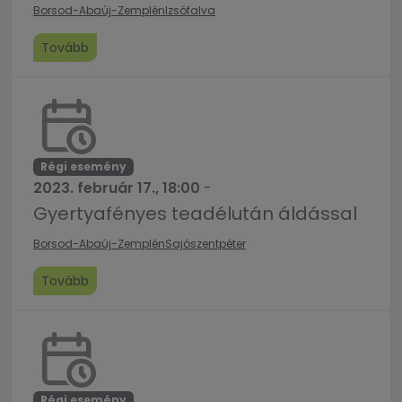
feladatok, kötetlen beszélgetés, tea, pogácsa várja a
Borsod-Abaúj-Zemplén
Izsófalva
párokat szeretettel.
Tovább
Régi esemény
2023. február 17., 18:00
-
Gyertyafényes teadélután áldással
Borsod-Abaúj-Zemplén
Sajószentpéter
Tovább
Régi esemény