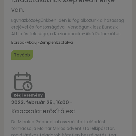
fáradozásuknak szép eredménye
van.
Egyházközségünkben idén is foglalkozunk a házasság
erejével és fontosságával. Vendégünk lesz Bundzik
Attila és felesége, a Kazincbarcika-Alsó Református
Gyülekezet lelkészházaspárja, hogy építsék a
Borsod-Abaúj-Zemplén
Izsófalva
hitünket és tanítsanak minket a házasságról.
Tovább
Régi esemény
2023. február 25., 16:00
-
Kapcsolaterősítő est
Dr. Mihalec Gábor által összeállított előadást
tolmácsolja Molnár Miklós adventista lelkipásztor,
majd játékos feladatok, kötetlen beszélgetés, tea,