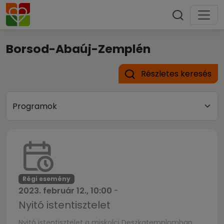
Borsod-Abaúj-Zemplén
Részletes keresés
Régi esemény
2023. február 12., 10:00
-
Nyitó istentisztelet
Nyitó istentisztelet a miskolci Deszkatemplomban