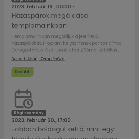
2023. február 19., 00:00
-
Házaspárok megáldása
templomainkban
Templomainkban megáldjuk a jelenlévő
házaspárokat. Program helyszínének pontos címe:
Görögkatolikus Ózd, Lomb utca 2.Római katolikus
Ózd, Ív utca 2.Római Katolikus Ózd, Bolyky T. u.
Borsod-Abaúj-Zemplén
Ózd
1.Református Ózd, Szabó Lőrinc út 2.Református Ózd,
Tábla út 8.Evangélikus Ózd, Váczi Mihály u. 13.
Tovább
Régi esemény
2023. február 20., 17:00
-
Jobban boldogul kettő, mint egy: