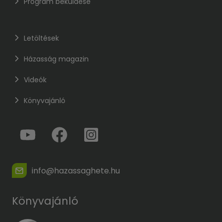
Program beküldése
Letöltések
Házasság magazin
Videók
Könyvajánló
info@hazassaghete.hu
Könyvajánló