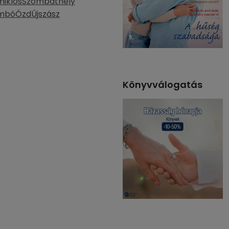
miklós
Szombathely
mbó
Ózd
Újszász
Könyvválogatás