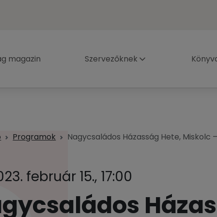
ág magazin
Szervezőknek
Könyva
p
Programok
Nagycsaládos Házasság Hete, Miskolc 
023. február 15., 17:00
gycsaládos Háza