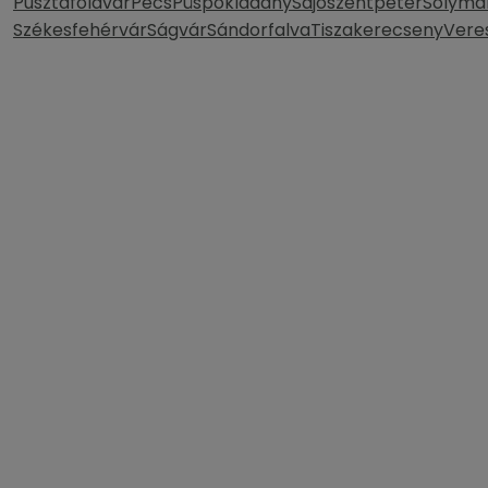
Pusztaföldvár
Pécs
Püspökladány
Sajószentpéter
Solymá
Székesfehérvár
Ságvár
Sándorfalva
Tiszakerecseny
Vere