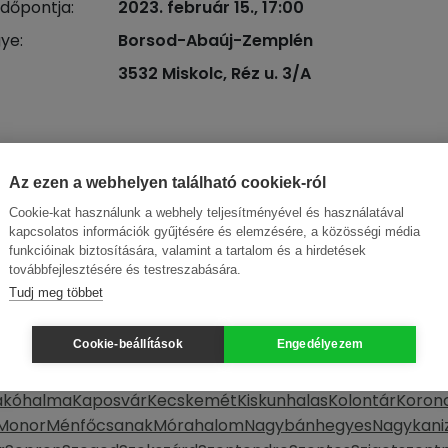
időpontja:
2023. február 15., 17:00
ye:
Borsod-Abaúj-Zemplén
3532 Miskolc, Réz u. 3/A
ák szerint
Az ezen a webhelyen található cookiek-ról
Cookie-kat használunk a webhely teljesítményével és használatával
mok
Határon túli programok
Online programok
kapcsolatos információk gyűjtésére és elemzésére, a közösségi média
funkcióinak biztosítására, valamint a tartalom és a hirdetések
továbbfejlesztésére és testreszabására.
pest
Bács-Kiskun
Békés
Csongrád-Csanád
Fejér
Győr-Moso
Tudj meg többet
rád
Pest
Somogy
Szabolcs-Szatmár-Bereg
Tolna
Vas
Vesz
Cookie-beállítások
Engedélyezem
zó
Berettyóújfalu
Biatorbágy
Biharkeresztes
Budapest
Buda
ked
Felsőzsolca
Fót
Galgaguta
Győr
Győrújbarát
Gárdony
Gö
ákóhalma
Kaposvár
Kecskemét
Kiskunhalas
Kolontár
Koron
Monor
Ménfőcsanak
Mórahalom
Nagybánhegyes
Nagykani