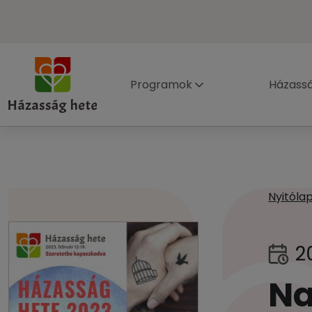
Programok
Házass
Nyitóla
2
Na