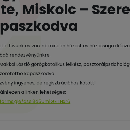
te, Miskolc – Szer
paszkodva
ttel hívunk és várunk minden házast és házasságra kész
ódó rendezvényünkre.
 Makkai László görögkatolikus lelkész, pasztorálpszichológ
zeretetbe kapaszkodva
zvény ingyenes, de regisztrációhoz kötött!
álni ezen a linken lehetséges:
/forms.gle/dsei8d5Um1GETNxr6