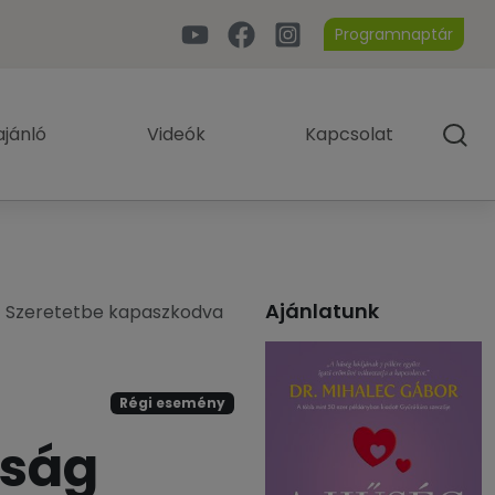
Programnaptár
jánló
Videók
Kapcsolat
Ajánlatunk
– Szeretetbe kapaszkodva
Régi esemény
sság