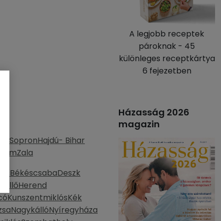
A legjobb receptek
pároknak - 45
különleges receptkártya
6 fejezetben
Házasság 2026
magazin
n-Sopron
Hajdú- Bihar
prém
Zala
örs
Békéscsaba
Deszk
döllő
Herend
có
Kunszentmiklós
Kék
zsa
Nagykálló
Nyíregyháza