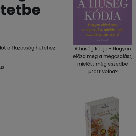
etetbe
ülőt a Házasság hetéhez
A hűség kódja - Hogyan
előzd meg a megcsalást,
mielőtt még eszedbe
us
jutott volna?