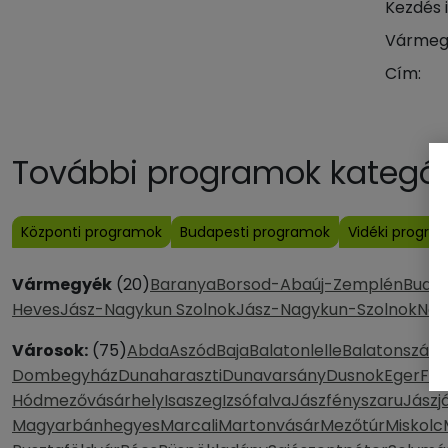
Kezdés 
Vármeg
Cím:
További programok kategóri
Központi programok
Budapesti programok
Vidéki progra
Vármegyék
(20)
Baranya
Borsod-Abaúj-Zemplén
Buda
Heves
Jász-Nagykun Szolnok
Jász-Nagykun-Szolnok
Nóg
Városok:
(75)
Abda
Aszód
Baja
Balatonlelle
Balatonszárs
Dombegyház
Dunaharaszti
Dunavarsány
Dusnok
Eger
Fe
Hódmezővásárhely
Isaszeg
Izsófalva
Jászfényszaru
Jászj
Magyarbánhegyes
Marcali
Martonvásár
Mezőtúr
Miskolc