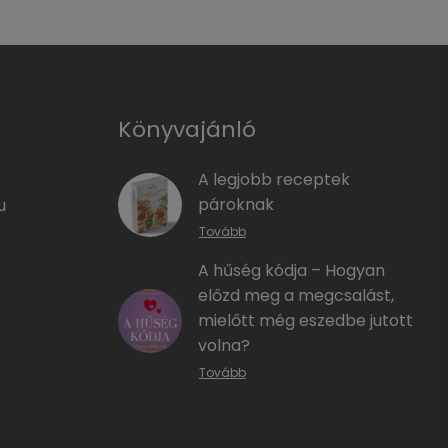
Könyvajánló
A legjobb receptek
pároknak
u
Tovább
A hűség kódja – Hogyan
előzd meg a megcsalást,
mielőtt még eszedbe jutott
volna?
Tovább