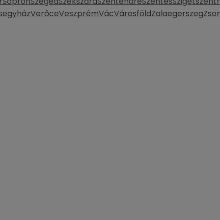
r
Sopron
Szeged
Szekszárd
Szentendre
Szentes
Szigetszent
segyház
Verőce
Veszprém
Vác
Városföld
Zalaegerszeg
Zso