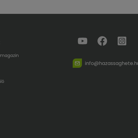
k
 magazin
info@hazassaghete.h
ló