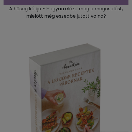
A hűség kódja - Hogyan előzd meg a megcsalást,
mielőtt még eszedbe jutott volna?