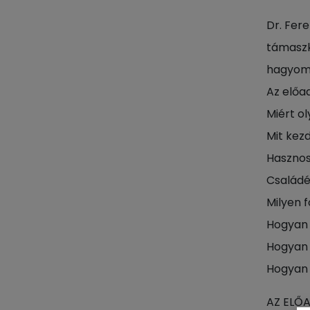
Dr. Fer
támaszk
hagyomá
Az előa
Miért o
Mit kez
Hasznos
Családér
Milyen 
Hogyan 
Hogyan 
Hogyan 
AZ ELŐ