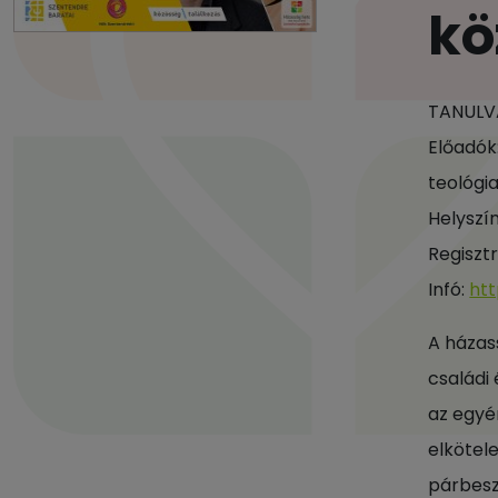
kö
TANULV
Előadók
teológia
Helyszín
Regiszt
Infó:
ht
A házas
családi
az egyé
elkötele
párbesz