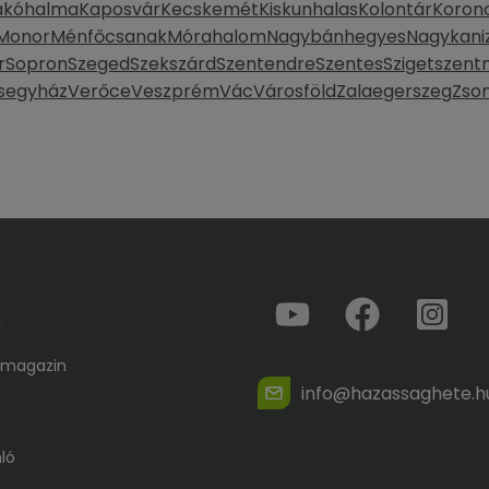
ákóhalma
Kaposvár
Kecskemét
Kiskunhalas
Kolontár
Koron
Monor
Ménfőcsanak
Mórahalom
Nagybánhegyes
Nagykani
r
Sopron
Szeged
Szekszárd
Szentendre
Szentes
Szigetszent
segyház
Verőce
Veszprém
Vác
Városföld
Zalaegerszeg
Zso
k
 magazin
info@hazassaghete.h
ló