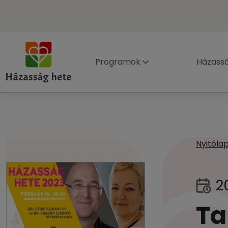
Programok
Házass
Nyitóla
2
Ta