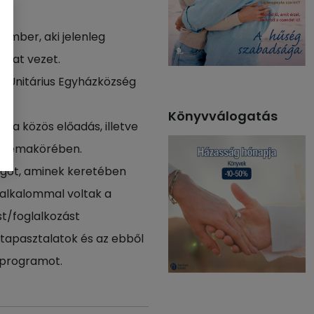
kember, aki jelenleg
ákat vezet.
sti Unitárius Egyházközség
Könyvválogatás
 a közös előadás, illetve
és témakörében.
ágot, aminek keretében
 alkalommal voltak a
st/foglalkozást
 tapasztalatok és az ebből
 programot.