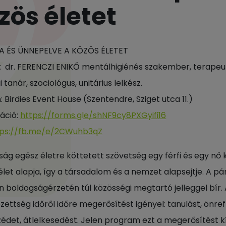
zös életet
A ÉS ÜNNEPELVE A KÖZÖS ÉLETET
: dr. FERENCZI ENIKŐ mentálhigiénés szakember, terapeu
i tanár, szociológus, unitárius lelkész.
: Birdies Event House (Szentendre, Sziget utca 11.)
ráció:
https://forms.gle/shNF9cy8PXGyifi16
tps://fb.me/e/2CWuhb3qZ
ság egész életre köttetett szövetség egy férfi és egy nő 
 élet alapja, így a társadalom és a nemzet alapsejtje. A 
n boldogságérzetén túl közösségi megtartó jelleggel bír. 
zettség időről időre megerősítést igényel: tanulást, önrefl
édet, átlelkesedést. Jelen program ezt a megerősítést kí