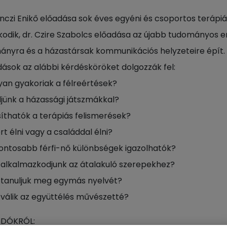
enczi Enikő előadása sok éves egyéni és csoportos terápi
odik, dr. Czire Szabolcs előadása az újabb tudományos e
nyra és a házastársak kommunikációs helyzeteire épít.
dások az alábbi kérdésköröket dolgozzák fel:
lyan gyakoriak a félreértések?
djünk a házassági játszmákkal?
íthatók a terápiás felismerések?
t élni vagy a családdal élni?
fontosabb férfi-nő különbségek igazolhatók?
alkalmazkodjunk az átalakuló szerepekhez?
tanuljuk meg egymás nyelvét?
válik az együttélés művészetté?
ADÓKRÓL: