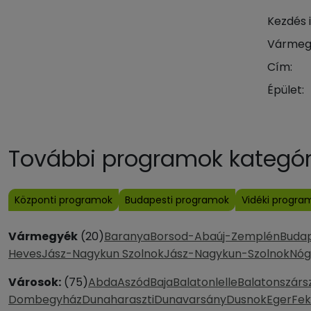
Kezdés 
Vármeg
Cím:
Épület:
További programok kategóri
Központi programok
Budapesti programok
Vidéki progra
Vármegyék
(20)
Baranya
Borsod-Abaúj-Zemplén
Buda
Heves
Jász-Nagykun Szolnok
Jász-Nagykun-Szolnok
Nóg
Városok:
(75)
Abda
Aszód
Baja
Balatonlelle
Balatonszárs
Dombegyház
Dunaharaszti
Dunavarsány
Dusnok
Eger
Fe