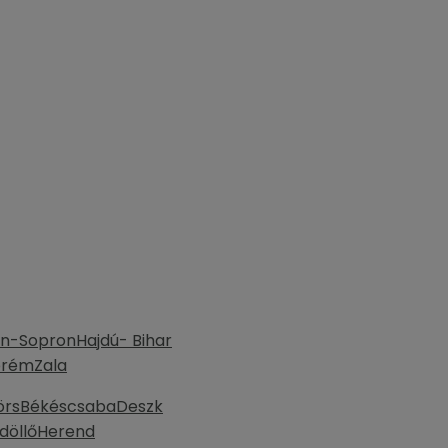
n-Sopron
Hajdú- Bihar
prém
Zala
örs
Békéscsaba
Deszk
döllő
Herend