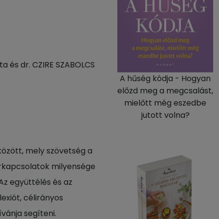
ta és dr. CZIRE SZABOLCS
A hűség kódja - Hogyan
előzd meg a megcsalást,
mielőtt még eszedbe
jutott volna?
között, mely szövetség a
párkapcsolatok milyensége
Az együttélés és az
exiót, célirányos
vánja segíteni.