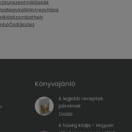
có
Kunszentmiklós
Kék
zsa
Nagykálló
Nyíregyháza
miklós
Szombathely
mbó
Ózd
Újszász
Könyvajánló
A legjobb receptek
pároknak
u
Tovább
A hűség kódja – Hogyan