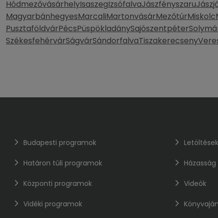
Hódmezővásárhely
Isaszeg
Izsófalva
Jászfényszaru
Jászj
Magyarbánhegyes
Marcali
Martonvásár
Mezőtúr
Miskolc
Pusztaföldvár
Pécs
Püspökladány
Sajószentpéter
Solymá
Székesfehérvár
Ságvár
Sándorfalva
Tiszakerecseny
Vere
Budapesti programok
Letöltése
Határon túli programok
Házasság
Központi programok
Videók
Vidéki programok
Könyvaján