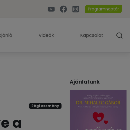
Programnaptár
jánló
Videók
Kapcsolat
Ajánlatunk
Régi esemény
e a