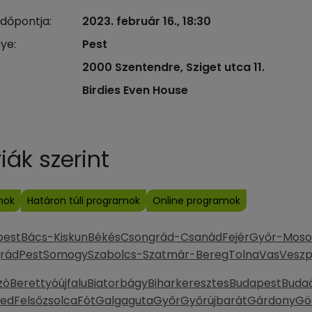
időpontja:
2023. február 16., 18:30
ye:
Pest
2000 Szentendre, Sziget utca 11.
Birdies Even House
ák szerint
mok
Határon túli programok
Online programok
pest
Bács-Kiskun
Békés
Csongrád-Csanád
Fejér
Győr-Moso
rád
Pest
Somogy
Szabolcs-Szatmár-Bereg
Tolna
Vas
Vesz
zó
Berettyóújfalu
Biatorbágy
Biharkeresztes
Budapest
Buda
ked
Felsőzsolca
Fót
Galgaguta
Győr
Győrújbarát
Gárdony
Gö