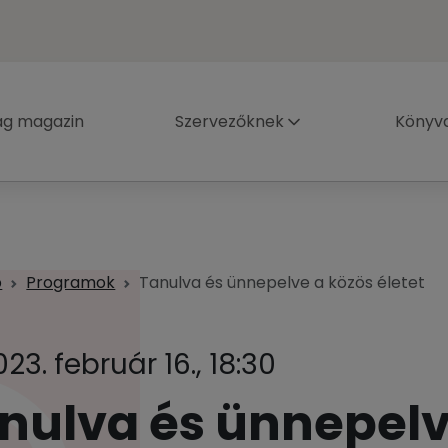
ág magazin
Szervezőknek
Könyva
p
Programok
Tanulva és ünnepelve a közös életet
023. február 16., 18:30
nulva és ünnepelv