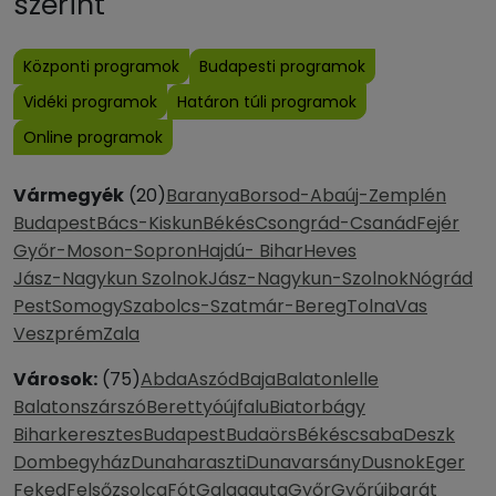
szerint
Központi programok
Budapesti programok
Vidéki programok
Határon túli programok
Online programok
Vármegyék
(20)
Baranya
Borsod-Abaúj-Zemplén
Budapest
Bács-Kiskun
Békés
Csongrád-Csanád
Fejér
Győr-Moson-Sopron
Hajdú- Bihar
Heves
Jász-Nagykun Szolnok
Jász-Nagykun-Szolnok
Nógrád
Pest
Somogy
Szabolcs-Szatmár-Bereg
Tolna
Vas
Veszprém
Zala
Városok:
(75)
Abda
Aszód
Baja
Balatonlelle
Balatonszárszó
Berettyóújfalu
Biatorbágy
Biharkeresztes
Budapest
Budaörs
Békéscsaba
Deszk
Dombegyház
Dunaharaszti
Dunavarsány
Dusnok
Eger
Feked
Felsőzsolca
Fót
Galgaguta
Győr
Győrújbarát