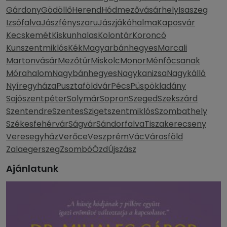
Gárdony
Gödöllő
Herend
Hódmezővásárhely
Isaszeg
Izsófalva
Jászfényszaru
Jászjákóhalma
Kaposvár
Kecskemét
Kiskunhalas
Kolontár
Koroncó
Kunszentmiklós
Kék
Magyarbánhegyes
Marcali
Martonvásár
Mezőtúr
Miskolc
Monor
Ménfőcsanak
Mórahalom
Nagybánhegyes
Nagykanizsa
Nagykálló
Nyíregyháza
Pusztaföldvár
Pécs
Püspökladány
Sajószentpéter
Solymár
Sopron
Szeged
Szekszárd
Szentendre
Szentes
Szigetszentmiklós
Szombathely
Székesfehérvár
Ságvár
Sándorfalva
Tiszakerecseny
Veresegyház
Verőce
Veszprém
Vác
Városföld
Zalaegerszeg
Zsombó
Ózd
Újszász
Ajánlatunk