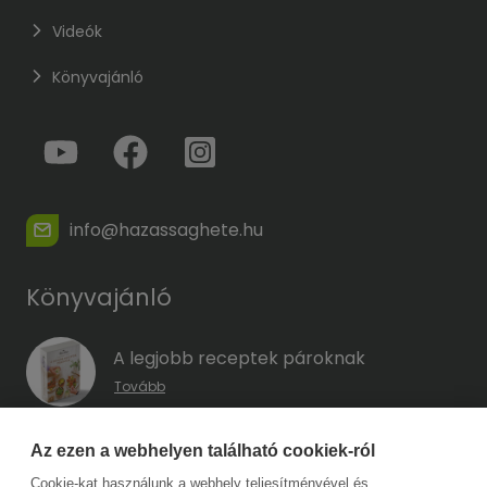
Videók
Könyvajánló
info@hazassaghete.hu
Könyvajánló
A legjobb receptek pároknak
Tovább
A hűség kódja – Hogyan előzd meg a
Az ezen a webhelyen található cookiek-ról
megcsalást, mielőtt még eszedbe jutott
Cookie-kat használunk a webhely teljesítményével és