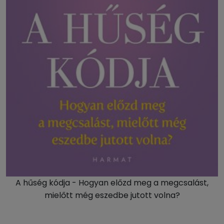
A hűség kódja - Hogyan előzd meg a megcsalást,
mielőtt még eszedbe jutott volna?