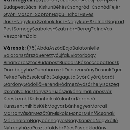
Budapest
Bács-Kiskun
Békés
Csongrád-Csanád
Fejér
Győr-Moson-Sopron
Hajdú- Bihar
Heves
Jász-Nagykun Szolnok
Jász-Nagykun-Szolnok
Nógrád
Pest
Somogy
Szabolcs-Szatmár-Bereg
Tolna
Vas
Veszprém
Zala
Városok:
(75)
Abda
Aszód
Baja
Balatonlelle
Balatonszárszó
Berettyóújfalu
Biatorbágy
Biharkeresztes
Budapest
Budaörs
Békéscsaba
Deszk
Dombegyház
Dunaharaszti
Dunavarsány
Dusnok
Eger
Feked
Felsőzsolca
Fót
Galgaguta
Győr
Győrújbarát
Gárdony
Gödöllő
Herend
Hódmezővásárhely
Isaszeg
Izsófalva
Jászfényszaru
Jászjákóhalma
Kaposvár
Kecskemét
Kiskunhalas
Kolontár
Koroncó
Kunszentmiklós
Kék
Magyarbánhegyes
Marcali
Martonvásár
Mezőtúr
Miskolc
Monor
Ménfőcsanak
Mórahalom
Nagybánhegyes
Nagykanizsa
Nagykálló
Nyíregyháza
Pusztaföldvár
Pécs
Püspökladány