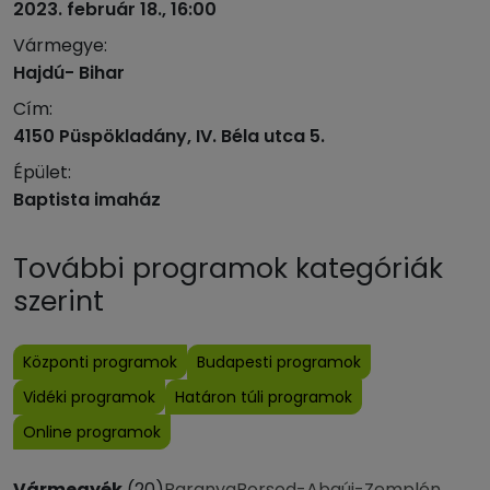
2023. február 18., 16:00
Vármegye:
Hajdú- Bihar
Cím:
4150 Püspökladány, IV. Béla utca 5.
Épület:
Baptista imaház
További programok kategóriák
szerint
Központi programok
Budapesti programok
Vidéki programok
Határon túli programok
Online programok
Vármegyék
(20)
Baranya
Borsod-Abaúj-Zemplén