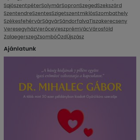
Sajószentpéter
Solymár
Sopron
Szeged
Szekszárd
Szentendre
Szentes
Szigetszentmiklós
Szombathely
Székesfehérvár
Ságvár
Sándorfalva
Tiszakerecseny
Veresegyház
Verőce
Veszprém
Vác
Városföld
Zalaegerszeg
Zsombó
Ózd
Újszász
Ajánlatunk