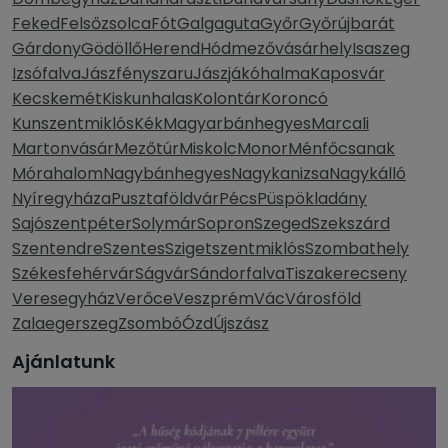
Feked
Felsőzsolca
Fót
Galgaguta
Győr
Győrújbarát
Gárdony
Gödöllő
Herend
Hódmezővásárhely
Isaszeg
Izsófalva
Jászfényszaru
Jászjákóhalma
Kaposvár
Kecskemét
Kiskunhalas
Kolontár
Koroncó
Kunszentmiklós
Kék
Magyarbánhegyes
Marcali
Martonvásár
Mezőtúr
Miskolc
Monor
Ménfőcsanak
Mórahalom
Nagybánhegyes
Nagykanizsa
Nagykálló
Nyíregyháza
Pusztaföldvár
Pécs
Püspökladány
Sajószentpéter
Solymár
Sopron
Szeged
Szekszárd
Szentendre
Szentes
Szigetszentmiklós
Szombathely
Székesfehérvár
Ságvár
Sándorfalva
Tiszakerecseny
Veresegyház
Verőce
Veszprém
Vác
Városföld
Zalaegerszeg
Zsombó
Ózd
Újszász
Ajánlatunk