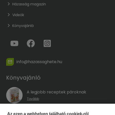
Házasság magazin
Videók
Könyvajánló
info@hazassaghete.hu
Könyvajánló
A legjobb receptek pároknak
Tovább
A hűség kódja – Hogyan előzd meg a
Az ezen a webhelyen található cookiek-ról