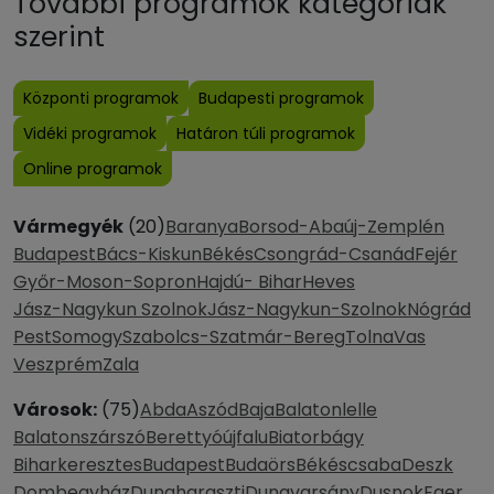
További programok kategóriák
szerint
Központi programok
Budapesti programok
Vidéki programok
Határon túli programok
Online programok
Vármegyék
(20)
Baranya
Borsod-Abaúj-Zemplén
Budapest
Bács-Kiskun
Békés
Csongrád-Csanád
Fejér
Győr-Moson-Sopron
Hajdú- Bihar
Heves
Jász-Nagykun Szolnok
Jász-Nagykun-Szolnok
Nógrád
Pest
Somogy
Szabolcs-Szatmár-Bereg
Tolna
Vas
Veszprém
Zala
Városok:
(75)
Abda
Aszód
Baja
Balatonlelle
Balatonszárszó
Berettyóújfalu
Biatorbágy
Biharkeresztes
Budapest
Budaörs
Békéscsaba
Deszk
Dombegyház
Dunaharaszti
Dunavarsány
Dusnok
Eger