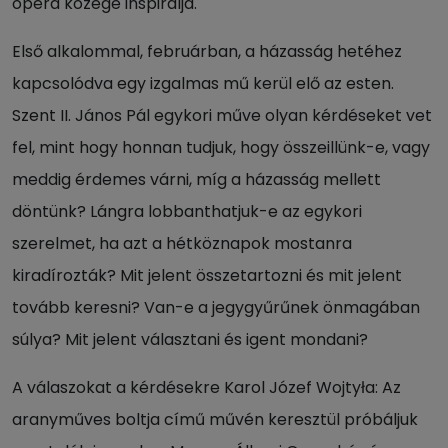
opera közege inspirálja.
Első alkalommal, februárban, a házasság hetéhez
kapcsolódva egy izgalmas mű kerül elő az esten.
Szent II. János Pál egykori műve olyan kérdéseket vet
fel, mint hogy honnan tudjuk, hogy összeillünk-e, vagy
meddig érdemes várni, míg a házasság mellett
döntünk? Lángra lobbanthatjuk-e az egykori
szerelmet, ha azt a hétköznapok mostanra
kiradírozták? Mit jelent összetartozni és mit jelent
tovább keresni? Van-e a jegygyűrűnek önmagában
súlya? Mit jelent választani és igent mondani?
A válaszokat a kérdésekre Karol Józef Wojtyła: Az
aranyműves boltja című művén keresztül próbáljuk