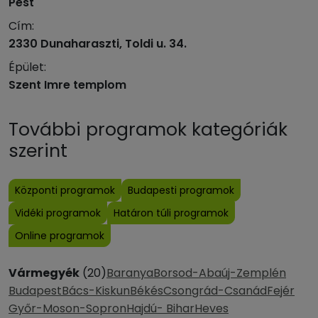
Pest
Cím:
2330 Dunaharaszti, Toldi u. 34.
Épület:
Szent Imre templom
További programok kategóriák
szerint
Központi programok
Budapesti programok
Vidéki programok
Határon túli programok
Online programok
Vármegyék
(20)
Baranya
Borsod-Abaúj-Zemplén
Budapest
Bács-Kiskun
Békés
Csongrád-Csanád
Fejér
Győr-Moson-Sopron
Hajdú- Bihar
Heves