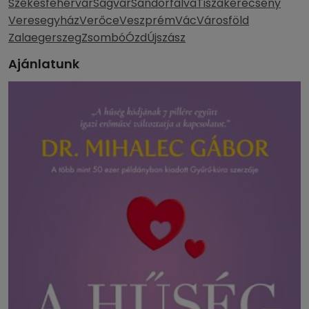
Székesfehérvár
Ságvár
Sándorfalva
Tiszakerecseny
Veresegyház
Verőce
Veszprém
Vác
Városföld
Zalaegerszeg
Zsombó
Ózd
Újszász
Ajánlatunk