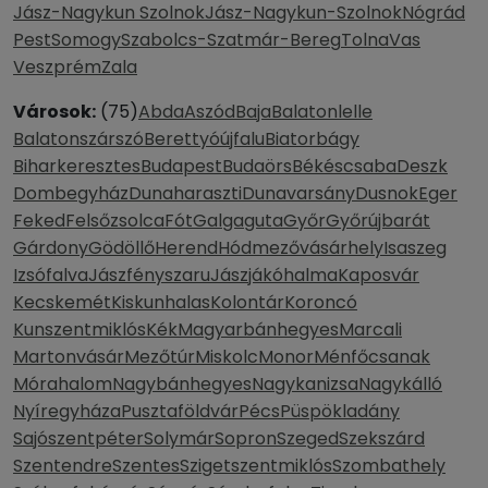
Jász-Nagykun Szolnok
Jász-Nagykun-Szolnok
Nógrád
Pest
Somogy
Szabolcs-Szatmár-Bereg
Tolna
Vas
Veszprém
Zala
Városok:
(75)
Abda
Aszód
Baja
Balatonlelle
Balatonszárszó
Berettyóújfalu
Biatorbágy
Biharkeresztes
Budapest
Budaörs
Békéscsaba
Deszk
Dombegyház
Dunaharaszti
Dunavarsány
Dusnok
Eger
Feked
Felsőzsolca
Fót
Galgaguta
Győr
Győrújbarát
Gárdony
Gödöllő
Herend
Hódmezővásárhely
Isaszeg
Izsófalva
Jászfényszaru
Jászjákóhalma
Kaposvár
Kecskemét
Kiskunhalas
Kolontár
Koroncó
Kunszentmiklós
Kék
Magyarbánhegyes
Marcali
Martonvásár
Mezőtúr
Miskolc
Monor
Ménfőcsanak
Mórahalom
Nagybánhegyes
Nagykanizsa
Nagykálló
Nyíregyháza
Pusztaföldvár
Pécs
Püspökladány
Sajószentpéter
Solymár
Sopron
Szeged
Szekszárd
Szentendre
Szentes
Szigetszentmiklós
Szombathely