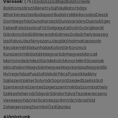
Városok:
(75)
Abda
Aszód
Baja
Balatonlelle
Balatonszárszó
Berettyóújfalu
Biatorbágy
Biharkeresztes
Budapest
Budaörs
Békéscsaba
Deszk
Dombegyház
Dunaharaszti
Dunavarsány
Dusnok
Eger
Feked
Felsőzsolca
Fót
Galgaguta
Győr
Győrújbarát
Gárdony
Gödöllő
Herend
Hódmezővásárhely
Isaszeg
Izsófalva
Jászfényszaru
Jászjákóhalma
Kaposvár
Kecskemét
Kiskunhalas
Kolontár
Koroncó
Kunszentmiklós
Kék
Magyarbánhegyes
Marcali
Martonvásár
Mezőtúr
Miskolc
Monor
Ménfőcsanak
Mórahalom
Nagybánhegyes
Nagykanizsa
Nagykálló
Nyíregyháza
Pusztaföldvár
Pécs
Püspökladány
Sajószentpéter
Solymár
Sopron
Szeged
Szekszárd
Szentendre
Szentes
Szigetszentmiklós
Szombathely
Székesfehérvár
Ságvár
Sándorfalva
Tiszakerecseny
Veresegyház
Verőce
Veszprém
Vác
Városföld
Zalaegerszeg
Zsombó
Ózd
Újszász
Ajánlatunk