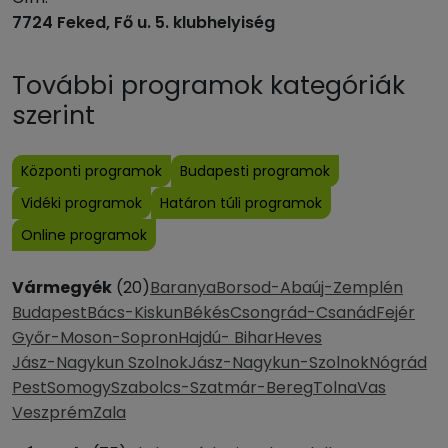
7724 Feked, Fő u. 5. klubhelyiség
További programok kategóriák
szerint
Központi programok
Budapesti programok
Vidéki programok
Határon túli programok
Online programok
Vármegyék
(20)
Baranya
Borsod-Abaúj-Zemplén
Budapest
Bács-Kiskun
Békés
Csongrád-Csanád
Fejér
Győr-Moson-Sopron
Hajdú- Bihar
Heves
Jász-Nagykun Szolnok
Jász-Nagykun-Szolnok
Nógrád
Pest
Somogy
Szabolcs-Szatmár-Bereg
Tolna
Vas
Veszprém
Zala