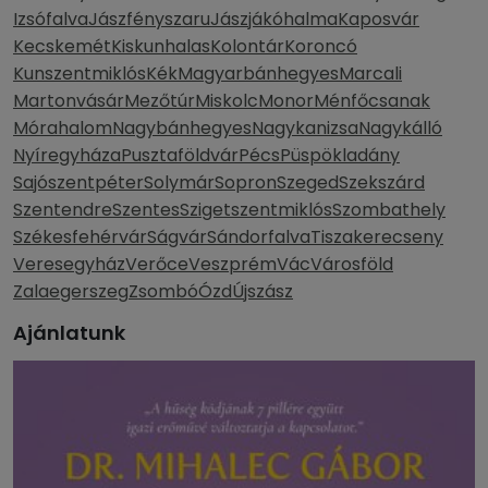
Izsófalva
Jászfényszaru
Jászjákóhalma
Kaposvár
Kecskemét
Kiskunhalas
Kolontár
Koroncó
Kunszentmiklós
Kék
Magyarbánhegyes
Marcali
Martonvásár
Mezőtúr
Miskolc
Monor
Ménfőcsanak
Mórahalom
Nagybánhegyes
Nagykanizsa
Nagykálló
Nyíregyháza
Pusztaföldvár
Pécs
Püspökladány
Sajószentpéter
Solymár
Sopron
Szeged
Szekszárd
Szentendre
Szentes
Szigetszentmiklós
Szombathely
Székesfehérvár
Ságvár
Sándorfalva
Tiszakerecseny
Veresegyház
Verőce
Veszprém
Vác
Városföld
Zalaegerszeg
Zsombó
Ózd
Újszász
Ajánlatunk