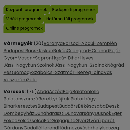
Központi programok
Budapesti programok
Vidéki programok
Határon túli programok
Online programok
Vármegyék
(20)
Baranya
Borsod-Abaúj-Zemplén
Budapest
Bács-Kiskun
Békés
Csongrád-Csanád
Fejér
Győr-Moson-Sopron
Hajdú- Bihar
Heves
Jász-Nagykun Szolnok
Jász-Nagykun-Szolnok
Nógrád
Pest
Somogy
Szabolcs-Szatmár-Bereg
Tolna
Vas
Veszprém
Zala
Városok:
(75)
Abda
Aszód
Baja
Balatonlelle
Balatonszárszó
Berettyóújfalu
Biatorbágy
Biharkeresztes
Budapest
Budaörs
Békéscsaba
Deszk
Dombegyház
Dunaharaszti
Dunavarsány
Dusnok
Eger
Feked
Felsőzsolca
Fót
Galgaguta
Győr
Győrújbarát
Gárdony
Gödöllő
Herend
Hódmezővásárhely
Isaszeg