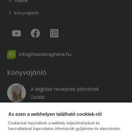
Videók
Könyvajánló
info@hazassaghete.hu
Könyvajánló
A legjobb receptek pároknak
Tovább
A hűség kódja – Hogyan előzd meg a
Az ezen a webhelyen található cookiek-ról
megcsalást, mielőtt még eszedbe jutott
Cookie-kat használunk a webhely teljesítményével és
volna?
használatával kapcsolatos információk gyűjtésére és elemzésére,