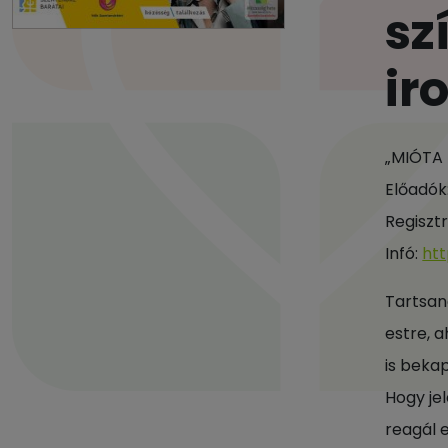
sz
ir
„MIÓTA 
Előadók
Regiszt
Infó:
ht
Tartsan
estre, 
is beka
Hogy je
reagál 