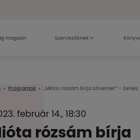
ág magazin
Szervezőknek
Könyva
p
Programok
„Mióta rózsám bírja szívemet” – Zenés, 
023. február 14., 18:30
ióta rózsám bírja