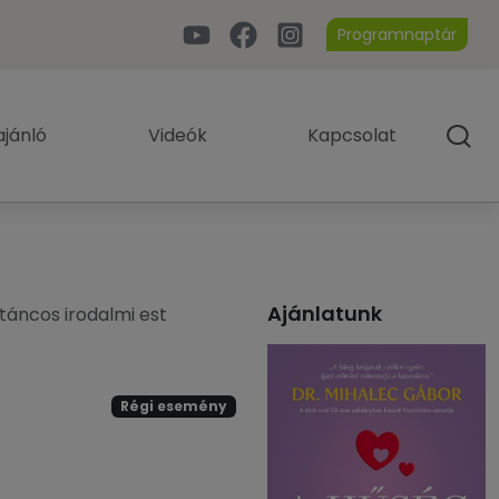
Programnaptár
jánló
Videók
Kapcsolat
Ajánlatunk
táncos irodalmi est
Régi esemény