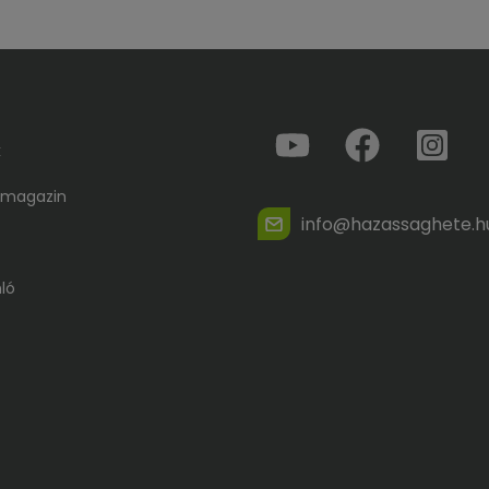
k
 magazin
info@hazassaghete.h
ló