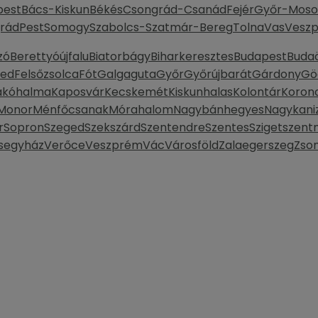
pest
Bács-Kiskun
Békés
Csongrád-Csanád
Fejér
Győr-Moso
rád
Pest
Somogy
Szabolcs-Szatmár-Bereg
Tolna
Vas
Vesz
zó
Berettyóújfalu
Biatorbágy
Biharkeresztes
Budapest
Buda
ked
Felsőzsolca
Fót
Galgaguta
Győr
Győrújbarát
Gárdony
Gö
ákóhalma
Kaposvár
Kecskemét
Kiskunhalas
Kolontár
Koron
Monor
Ménfőcsanak
Mórahalom
Nagybánhegyes
Nagykani
r
Sopron
Szeged
Szekszárd
Szentendre
Szentes
Szigetszent
segyház
Verőce
Veszprém
Vác
Városföld
Zalaegerszeg
Zso