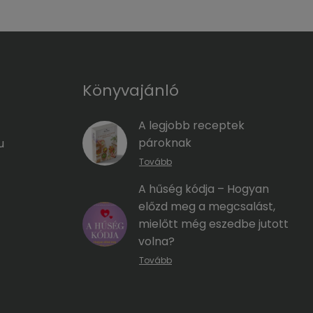
Könyvajánló
A legjobb receptek
pároknak
u
Tovább
A hűség kódja – Hogyan
előzd meg a megcsalást,
mielőtt még eszedbe jutott
volna?
Tovább