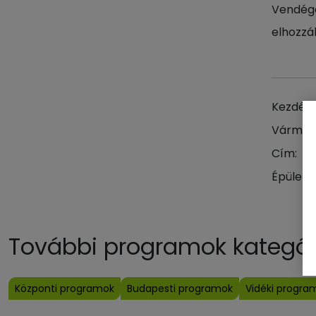
Vendége
elhozzá
Kezdés 
Vármeg
Cím:
Épület:
További programok kategóri
Központi programok
Budapesti programok
Vidéki progra