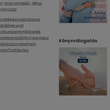
n-Sopron
Hajdú- Bihar
prém
Zala
örs
Békéscsaba
Deszk
döllő
Herend
có
Kunszentmiklós
Kék
zsa
Nagykálló
Nyíregyháza
Könyvválogatás
miklós
Szombathely
mbó
Ózd
Újszász