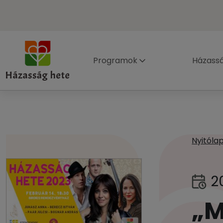
Programok
Házass
Nyitóla
2
„M