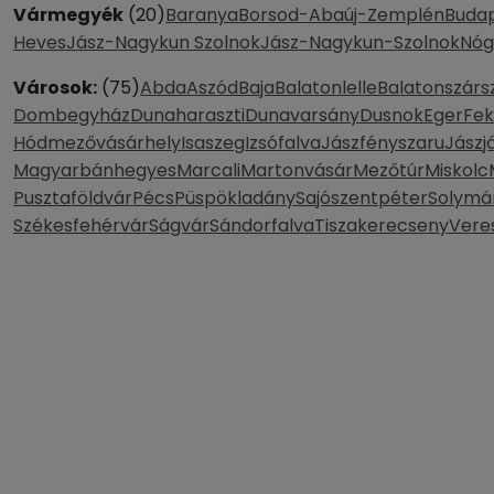
Vármegyék
(20)
Baranya
Borsod-Abaúj-Zemplén
Buda
Heves
Jász-Nagykun Szolnok
Jász-Nagykun-Szolnok
Nóg
Városok:
(75)
Abda
Aszód
Baja
Balatonlelle
Balatonszárs
Dombegyház
Dunaharaszti
Dunavarsány
Dusnok
Eger
Fe
Hódmezővásárhely
Isaszeg
Izsófalva
Jászfényszaru
Jászj
Magyarbánhegyes
Marcali
Martonvásár
Mezőtúr
Miskolc
Pusztaföldvár
Pécs
Püspökladány
Sajószentpéter
Solymá
Székesfehérvár
Ságvár
Sándorfalva
Tiszakerecseny
Vere