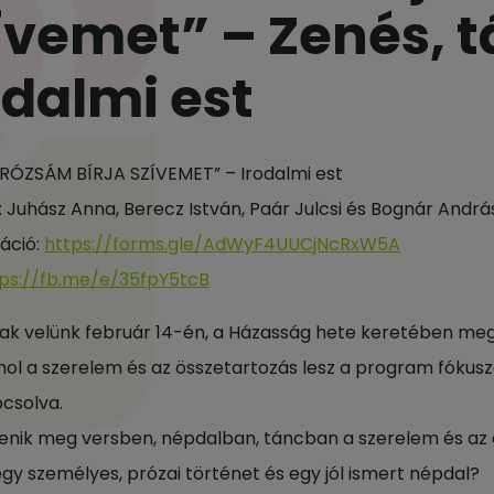
ívemet” – Zenés, 
odalmi est
RÓZSÁM BÍRJA SZÍVEMET” – Irodalmi est
: Juhász Anna, Berecz István, Paár Julcsi és Bognár Andrá
ráció:
https://forms.gle/AdWyF4UUCjNcRxW5A
tps://fb.me/e/35fpY5tcB
ak velünk február 14-én, a Házasság hete keretében me
ahol a szerelem és az összetartozás lesz a program fókus
pcsolva.
lenik meg versben, népdalban, táncban a szerelem és az
egy személyes, prózai történet és egy jól ismert népdal?