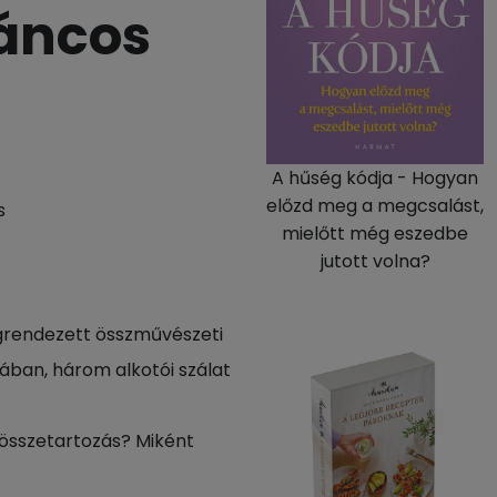
táncos
A hűség kódja - Hogyan
előzd meg a megcsalást,
s
mielőtt még eszedbe
jutott volna?
grendezett összművészeti
zában, három alkotói szálat
 összetartozás? Miként