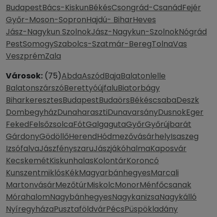
Budapest
Bács-Kiskun
Békés
Csongrád-Csanád
Fejér
Győr-Moson-Sopron
Hajdú- Bihar
Heves
Jász-Nagykun Szolnok
Jász-Nagykun-Szolnok
Nógrád
Pest
Somogy
Szabolcs-Szatmár-Bereg
Tolna
Vas
Veszprém
Zala
Városok:
(75)
Abda
Aszód
Baja
Balatonlelle
Balatonszárszó
Berettyóújfalu
Biatorbágy
Biharkeresztes
Budapest
Budaörs
Békéscsaba
Deszk
Dombegyház
Dunaharaszti
Dunavarsány
Dusnok
Eger
Feked
Felsőzsolca
Fót
Galgaguta
Győr
Győrújbarát
Gárdony
Gödöllő
Herend
Hódmezővásárhely
Isaszeg
Izsófalva
Jászfényszaru
Jászjákóhalma
Kaposvár
Kecskemét
Kiskunhalas
Kolontár
Koroncó
Kunszentmiklós
Kék
Magyarbánhegyes
Marcali
Martonvásár
Mezőtúr
Miskolc
Monor
Ménfőcsanak
Mórahalom
Nagybánhegyes
Nagykanizsa
Nagykálló
Nyíregyháza
Pusztaföldvár
Pécs
Püspökladány