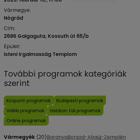
Vármegye:
Nógrád
Cím:
2686 Galgaguta, Kossuth út 65/b
Épület:
Isteni Irgalmasság Templom
További programok kategóriák
szerint
Központi programok
Budapesti programok
Vidéki programok
Határon túli programok
Online programok
Vármegyék
(20)
Baranya
Borsod-Abaúj-Zemplén