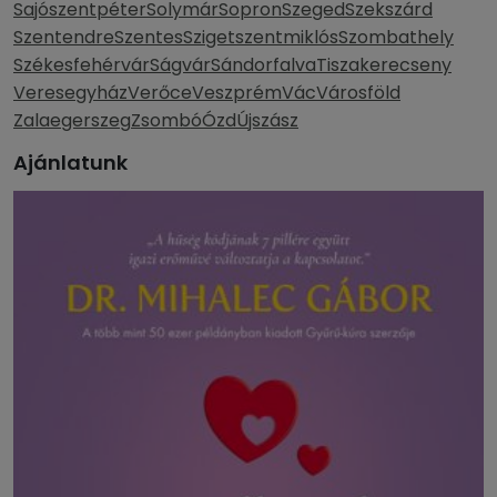
Sajószentpéter
Solymár
Sopron
Szeged
Szekszárd
Szentendre
Szentes
Szigetszentmiklós
Szombathely
Székesfehérvár
Ságvár
Sándorfalva
Tiszakerecseny
Veresegyház
Verőce
Veszprém
Vác
Városföld
Zalaegerszeg
Zsombó
Ózd
Újszász
Ajánlatunk