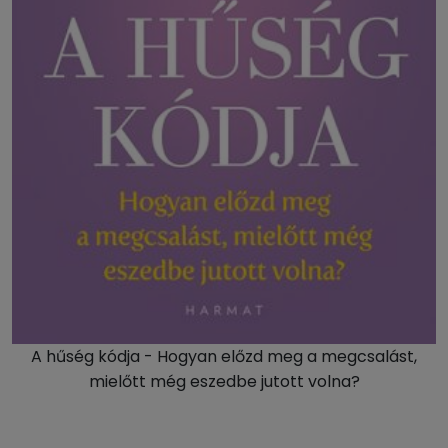
A hűség kódja - Hogyan előzd meg a megcsalást,
mielőtt még eszedbe jutott volna?