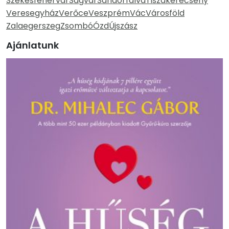
Székesfehérvár
Ságvár
Sándorfalva
Tiszakerecseny
Veresegyház
Verőce
Veszprém
Vác
Városföld
Zalaegerszeg
Zsombó
Ózd
Újszász
Ajánlatunk