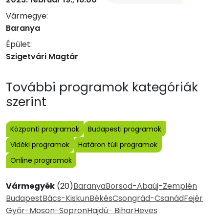
Vármegye:
Baranya
Épület:
Szigetvári Magtár
További programok kategóriák
szerint
Központi programok
Budapesti programok
Vidéki programok
Határon túli programok
Online programok
Vármegyék
(20)
Baranya
Borsod-Abaúj-Zemplén
Budapest
Bács-Kiskun
Békés
Csongrád-Csanád
Fejér
Győr-Moson-Sopron
Hajdú- Bihar
Heves