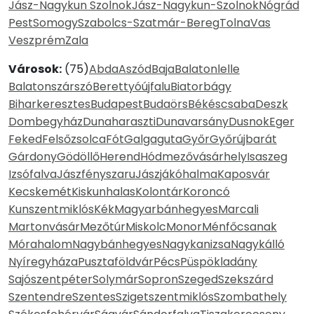
Jász-Nagykun Szolnok
Jász-Nagykun-Szolnok
Nógrád
Pest
Somogy
Szabolcs-Szatmár-Bereg
Tolna
Vas
Veszprém
Zala
Városok:
(75)
Abda
Aszód
Baja
Balatonlelle
Balatonszárszó
Berettyóújfalu
Biatorbágy
Biharkeresztes
Budapest
Budaörs
Békéscsaba
Deszk
Dombegyház
Dunaharaszti
Dunavarsány
Dusnok
Eger
Feked
Felsőzsolca
Fót
Galgaguta
Győr
Győrújbarát
Gárdony
Gödöllő
Herend
Hódmezővásárhely
Isaszeg
Izsófalva
Jászfényszaru
Jászjákóhalma
Kaposvár
Kecskemét
Kiskunhalas
Kolontár
Koroncó
Kunszentmiklós
Kék
Magyarbánhegyes
Marcali
Martonvásár
Mezőtúr
Miskolc
Monor
Ménfőcsanak
Mórahalom
Nagybánhegyes
Nagykanizsa
Nagykálló
Nyíregyháza
Pusztaföldvár
Pécs
Püspökladány
Sajószentpéter
Solymár
Sopron
Szeged
Szekszárd
Szentendre
Szentes
Szigetszentmiklós
Szombathely