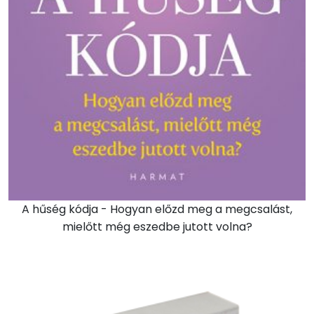
A hűség kódja - Hogyan előzd meg a megcsalást,
mielőtt még eszedbe jutott volna?