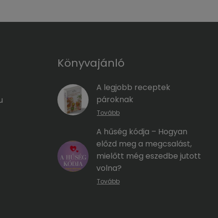
Könyvajánló
A legjobb receptek
pároknak
u
Tovább
A hűség kódja – Hogyan
előzd meg a megcsalást,
mielőtt még eszedbe jutott
volna?
Tovább