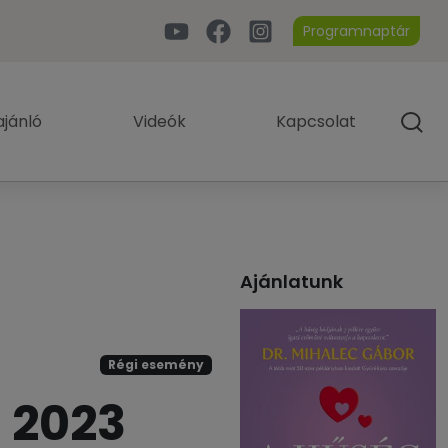
Programnaptár
jánló
Videók
Kapcsolat
Ajánlatunk
Régi esemény
 2023