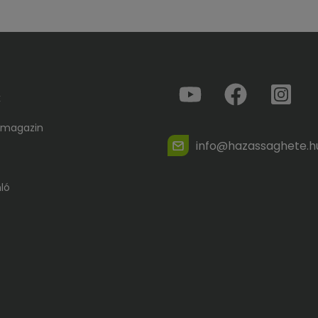
k
 magazin
info@hazassaghete.h
ló