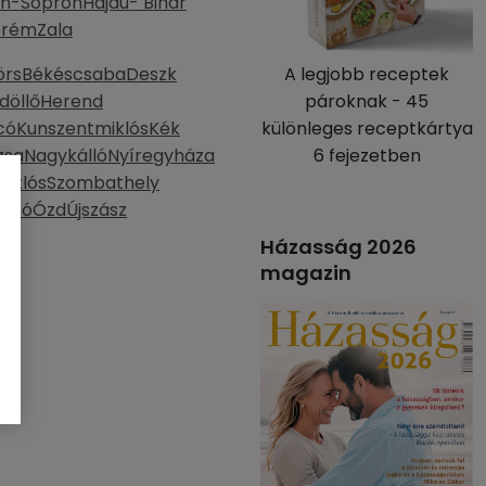
n-Sopron
Hajdú- Bihar
prém
Zala
örs
Békéscsaba
Deszk
A legjobb receptek
döllő
Herend
pároknak - 45
có
Kunszentmiklós
Kék
különleges receptkártya
zsa
Nagykálló
Nyíregyháza
6 fejezetben
miklós
Szombathely
mbó
Ózd
Újszász
Házasság 2026
magazin