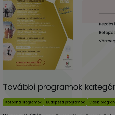
Kezdés 
Befejzés
Vármeg
További programok kategóri
Központi programok
Budapesti programok
Vidéki progra