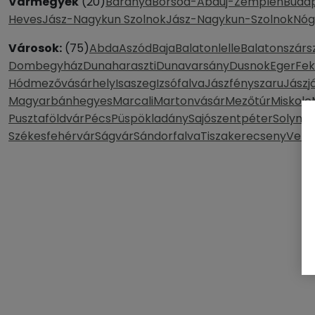
Vármegyék
(20)
Baranya
Borsod-Abaúj-Zemplén
Buda
Heves
Jász-Nagykun Szolnok
Jász-Nagykun-Szolnok
Nóg
Városok:
(75)
Abda
Aszód
Baja
Balatonlelle
Balatonszárs
Dombegyház
Dunaharaszti
Dunavarsány
Dusnok
Eger
Fe
Hódmezővásárhely
Isaszeg
Izsófalva
Jászfényszaru
Jászj
Magyarbánhegyes
Marcali
Martonvásár
Mezőtúr
Miskolc
Pusztaföldvár
Pécs
Püspökladány
Sajószentpéter
Solymá
Székesfehérvár
Ságvár
Sándorfalva
Tiszakerecseny
Vere