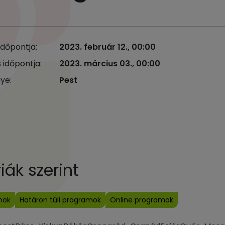
időpontja:
2023. február 12., 00:00
 időpontja:
2023. március 03., 00:00
ye:
Pest
ák szerint
mok
Határon túli programok
Online programok