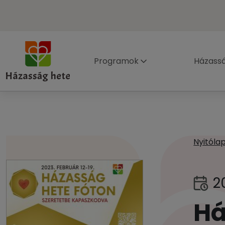
Programok
Házass
Nyitóla
2
Há