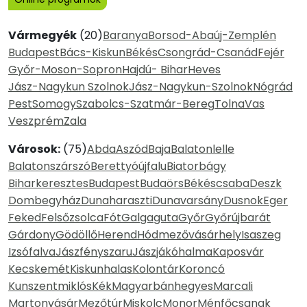
Vármegyék
(20)
Baranya
Borsod-Abaúj-Zemplén
Budapest
Bács-Kiskun
Békés
Csongrád-Csanád
Fejér
Győr-Moson-Sopron
Hajdú- Bihar
Heves
Jász-Nagykun Szolnok
Jász-Nagykun-Szolnok
Nógrád
Pest
Somogy
Szabolcs-Szatmár-Bereg
Tolna
Vas
Veszprém
Zala
Városok:
(75)
Abda
Aszód
Baja
Balatonlelle
Balatonszárszó
Berettyóújfalu
Biatorbágy
Biharkeresztes
Budapest
Budaörs
Békéscsaba
Deszk
Dombegyház
Dunaharaszti
Dunavarsány
Dusnok
Eger
Feked
Felsőzsolca
Fót
Galgaguta
Győr
Győrújbarát
Gárdony
Gödöllő
Herend
Hódmezővásárhely
Isaszeg
Izsófalva
Jászfényszaru
Jászjákóhalma
Kaposvár
Kecskemét
Kiskunhalas
Kolontár
Koroncó
Kunszentmiklós
Kék
Magyarbánhegyes
Marcali
Martonvásár
Mezőtúr
Miskolc
Monor
Ménfőcsanak