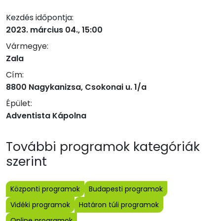
Kezdés időpontja:
2023. március 04., 15:00
Vármegye:
Zala
Cím:
8800 Nagykanizsa, Csokonai u. 1/a
Épület:
Adventista Kápolna
További programok kategóriák
szerint
Központi programok
Budapesti programok
Vidéki programok
Határon túli programok
Online programok