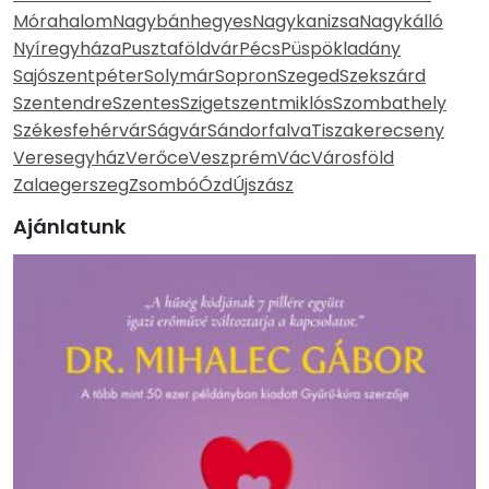
Mórahalom
Nagybánhegyes
Nagykanizsa
Nagykálló
Nyíregyháza
Pusztaföldvár
Pécs
Püspökladány
Sajószentpéter
Solymár
Sopron
Szeged
Szekszárd
Szentendre
Szentes
Szigetszentmiklós
Szombathely
Székesfehérvár
Ságvár
Sándorfalva
Tiszakerecseny
Veresegyház
Verőce
Veszprém
Vác
Városföld
Zalaegerszeg
Zsombó
Ózd
Újszász
Ajánlatunk