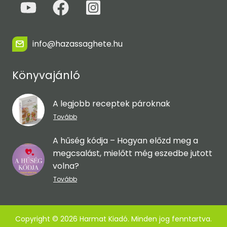
info@hazassaghete.hu
Könyvajánló
A legjobb receptek pároknak
Tovább
A hűség kódja – Hogyan előzd meg a
megcsalást, mielőtt még eszedbe jutott
volna?
Tovább
Copyright © 2026 Harmat Kiadó. Minden jog fenntartva.