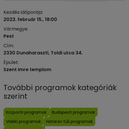
Kezdés időpontja:
2023. február 15., 18:00
Vármegye:
Pest
Cím:
2330 Dunaharaszti, Toldi utca 34.
Épület:
Szent Imre templom
További programok kategóriák
szerint
Központi programok
Budapesti programok
Vidéki programok
Határon túli programok