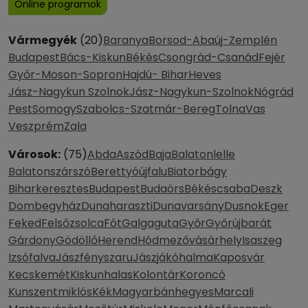
Online programok
Vármegyék
(20)
Baranya
Borsod-Abaúj-Zemplén
Budapest
Bács-Kiskun
Békés
Csongrád-Csanád
Fejér
Győr-Moson-Sopron
Hajdú- Bihar
Heves
Jász-Nagykun Szolnok
Jász-Nagykun-Szolnok
Nógrád
Pest
Somogy
Szabolcs-Szatmár-Bereg
Tolna
Vas
Veszprém
Zala
Városok:
(75)
Abda
Aszód
Baja
Balatonlelle
Balatonszárszó
Berettyóújfalu
Biatorbágy
Biharkeresztes
Budapest
Budaörs
Békéscsaba
Deszk
Dombegyház
Dunaharaszti
Dunavarsány
Dusnok
Eger
Feked
Felsőzsolca
Fót
Galgaguta
Győr
Győrújbarát
Gárdony
Gödöllő
Herend
Hódmezővásárhely
Isaszeg
Izsófalva
Jászfényszaru
Jászjákóhalma
Kaposvár
Kecskemét
Kiskunhalas
Kolontár
Koroncó
Kunszentmiklós
Kék
Magyarbánhegyes
Marcali