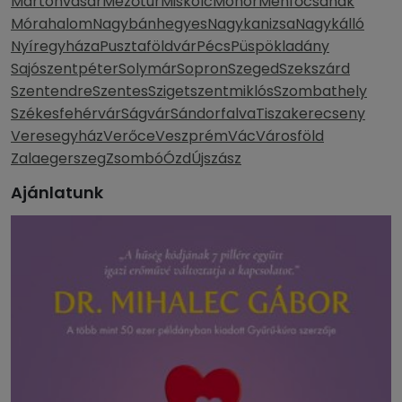
Martonvásár
Mezőtúr
Miskolc
Monor
Ménfőcsanak
Mórahalom
Nagybánhegyes
Nagykanizsa
Nagykálló
Nyíregyháza
Pusztaföldvár
Pécs
Püspökladány
Sajószentpéter
Solymár
Sopron
Szeged
Szekszárd
Szentendre
Szentes
Szigetszentmiklós
Szombathely
Székesfehérvár
Ságvár
Sándorfalva
Tiszakerecseny
Veresegyház
Verőce
Veszprém
Vác
Városföld
Zalaegerszeg
Zsombó
Ózd
Újszász
Ajánlatunk