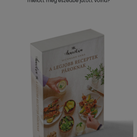
mielőtt még eszedbe jutott volna?