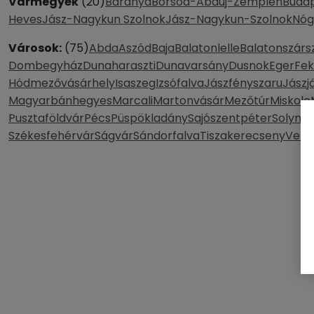
Vármegyék
(20)
Baranya
Borsod-Abaúj-Zemplén
Buda
Heves
Jász-Nagykun Szolnok
Jász-Nagykun-Szolnok
Nóg
Városok:
(75)
Abda
Aszód
Baja
Balatonlelle
Balatonszárs
Dombegyház
Dunaharaszti
Dunavarsány
Dusnok
Eger
Fe
Hódmezővásárhely
Isaszeg
Izsófalva
Jászfényszaru
Jászj
Magyarbánhegyes
Marcali
Martonvásár
Mezőtúr
Miskolc
Pusztaföldvár
Pécs
Püspökladány
Sajószentpéter
Solymá
Székesfehérvár
Ságvár
Sándorfalva
Tiszakerecseny
Vere