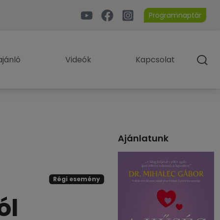
Programnaptár
jánló
Videók
Kapcsolat
Ajánlatunk
Régi esemény
ól