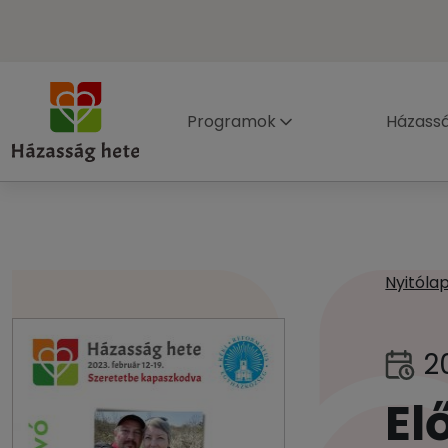
Programok
Házass
Nyitóla
20
El