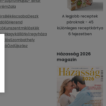
n-Sopron
Hajdú- Bihar
prém
Zala
örs
Békéscsaba
Deszk
A legjobb receptek
döllő
Herend
pároknak - 45
có
Kunszentmiklós
Kék
különleges receptkártya
zsa
Nagykálló
Nyíregyháza
6 fejezetben
miklós
Szombathely
mbó
Ózd
Újszász
Házasság 2026
magazin