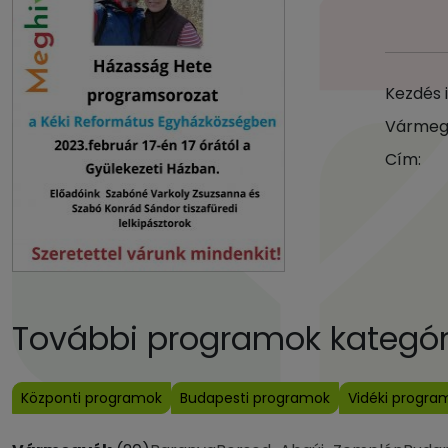
Kezdés 
Vármeg
Cím:
További programok kategóri
Központi programok
Budapesti programok
Vidéki progra