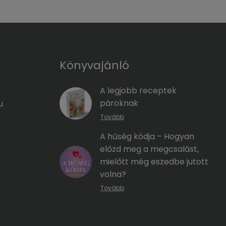
Könyvajánló
A legjobb receptek
pároknak
u
Tovább
A hűség kódja – Hogyan
előzd meg a megcsalást,
mielőtt még eszedbe jutott
volna?
Tovább