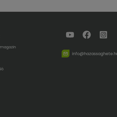
k
 magazin
info@hazassaghete.h
ló