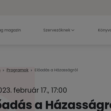
ág magazin
Szervezőknek
Könyva
p
Programok
Előadás a Házasságról
23. február 17., 17:00
őadás a Házasságr