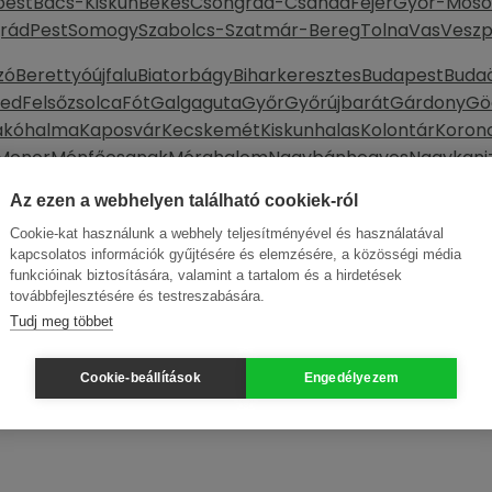
pest
Bács-Kiskun
Békés
Csongrád-Csanád
Fejér
Győr-Moso
rád
Pest
Somogy
Szabolcs-Szatmár-Bereg
Tolna
Vas
Vesz
zó
Berettyóújfalu
Biatorbágy
Biharkeresztes
Budapest
Buda
ked
Felsőzsolca
Fót
Galgaguta
Győr
Győrújbarát
Gárdony
Gö
ákóhalma
Kaposvár
Kecskemét
Kiskunhalas
Kolontár
Koron
Monor
Ménfőcsanak
Mórahalom
Nagybánhegyes
Nagykani
r
Sopron
Szeged
Szekszárd
Szentendre
Szentes
Szigetszent
Az ezen a webhelyen található cookiek-ról
segyház
Verőce
Veszprém
Vác
Városföld
Zalaegerszeg
Zso
Cookie-kat használunk a webhely teljesítményével és használatával
kapcsolatos információk gyűjtésére és elemzésére, a közösségi média
funkcióinak biztosítására, valamint a tartalom és a hirdetések
továbbfejlesztésére és testreszabására.
Tudj meg többet
Cookie-beállítások
Engedélyezem