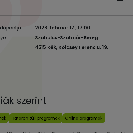
időpontja:
2023. február 17., 17:00
ye:
Szabolcs-Szatmár-Bereg
4515 Kék, Kölcsey Ferenc u. 19.
ák szerint
mok
Határon túli programok
Online programok