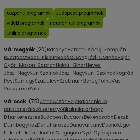
Központi programok
Budapesti programok
Vidéki programok
Határon túli programok
Online programok
Vármegyék
(20)
Baranya
Borsod-Abaúj-Zemplén
Budapest
Bács-Kiskun
Békés
Csongrád-Csanád
Fejér
Győr-Moson-Sopron
Hajdú- Bihar
Heves
Jász-Nagykun Szolnok
Jász-Nagykun-Szolnok
Nógrád
Pest
Somogy
Szabolcs-Szatmár-Bereg
Tolna
Vas
Veszprém
Zala
Városok:
(75)
Abda
Aszód
Baja
Balatonlelle
Balatonszárszó
Berettyóújfalu
Biatorbágy
Biharkeresztes
Budapest
Budaörs
Békéscsaba
Deszk
Dombegyház
Dunaharaszti
Dunavarsány
Dusnok
Eger
Feked
Felsőzsolca
Fót
Galgaguta
Győr
Győrújbarát