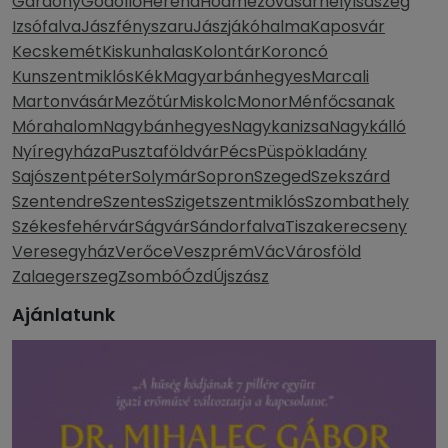
Gárdony
Gödöllő
Herend
Hódmezővásárhely
Isaszeg
Izsófalva
Jászfényszaru
Jászjákóhalma
Kaposvár
Kecskemét
Kiskunhalas
Kolontár
Koroncó
Kunszentmiklós
Kék
Magyarbánhegyes
Marcali
Martonvásár
Mezőtúr
Miskolc
Monor
Ménfőcsanak
Mórahalom
Nagybánhegyes
Nagykanizsa
Nagykálló
Nyíregyháza
Pusztaföldvár
Pécs
Püspökladány
Sajószentpéter
Solymár
Sopron
Szeged
Szekszárd
Szentendre
Szentes
Szigetszentmiklós
Szombathely
Székesfehérvár
Ságvár
Sándorfalva
Tiszakerecseny
Veresegyház
Verőce
Veszprém
Vác
Városföld
Zalaegerszeg
Zsombó
Ózd
Újszász
Ajánlatunk