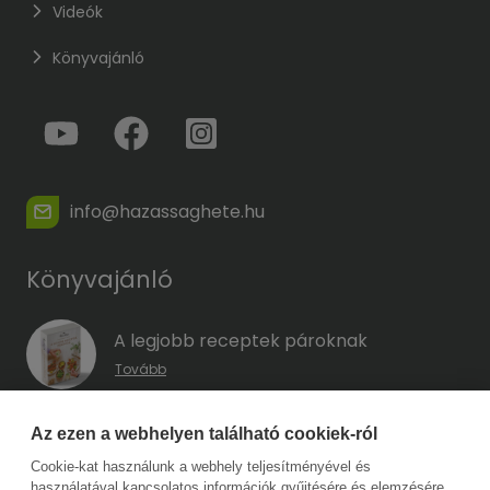
Videók
Könyvajánló
info@hazassaghete.hu
Könyvajánló
A legjobb receptek pároknak
Tovább
A hűség kódja – Hogyan előzd meg a
Az ezen a webhelyen található cookiek-ról
megcsalást, mielőtt még eszedbe jutott
Cookie-kat használunk a webhely teljesítményével és
volna?
használatával kapcsolatos információk gyűjtésére és elemzésére,