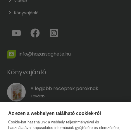
Videók
Könyvajánló
info@hazassaghete.hu
Könyvajánló
A legjobb receptek pároknak
Tovább
A hűség kódja – Hogyan előzd meg a
Az ezen a webhelyen található cookiek-ról
megcsalást, mielőtt még eszedbe jutott
Cookie-kat használunk a webhely teljesítményével és
volna?
használatával kapcsolatos információk gyűjtésére és elemzésére,