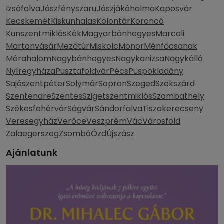
Izsófalva
Jászfényszaru
Jászjákóhalma
Kaposvár
Kecskemét
Kiskunhalas
Kolontár
Koroncó
Kunszentmiklós
Kék
Magyarbánhegyes
Marcali
Martonvásár
Mezőtúr
Miskolc
Monor
Ménfőcsanak
Mórahalom
Nagybánhegyes
Nagykanizsa
Nagykálló
Nyíregyháza
Pusztaföldvár
Pécs
Püspökladány
Sajószentpéter
Solymár
Sopron
Szeged
Szekszárd
Szentendre
Szentes
Szigetszentmiklós
Szombathely
Székesfehérvár
Ságvár
Sándorfalva
Tiszakerecseny
Veresegyház
Verőce
Veszprém
Vác
Városföld
Zalaegerszeg
Zsombó
Ózd
Újszász
Ajánlatunk