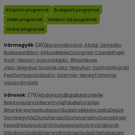
Központi programok
Budapesti programok
Vidéki programok
Határon túli programok
Online programok
Vármegyék
(20)
Baranya
Borsod-Abaúj-Zemplén
Budapest
Bács-Kiskun
Békés
Csongrád-Csanád
Fejér
Győr-Moson-Sopron
Hajdú- Bihar
Heves
Jász-Nagykun Szolnok
Jász-Nagykun-Szolnok
Nógrád
Pest
Somogy
Szabolcs-Szatmár-Bereg
Tolna
Vas
Veszprém
Zala
Városok:
(75)
Abda
Aszód
Baja
Balatonlelle
Balatonszárszó
Berettyóújfalu
Biatorbágy
Biharkeresztes
Budapest
Budaörs
Békéscsaba
Deszk
Dombegyház
Dunaharaszti
Dunavarsány
Dusnok
Eger
Feked
Felsőzsolca
Fót
Galgaguta
Győr
Győrújbarát
Gárdony
Gödöllő
Herend
Hódmezővásárhely
Isaszeg