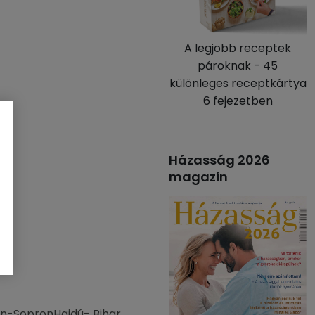
A legjobb receptek
pároknak - 45
különleges receptkártya
6 fejezetben
Házasság 2026
magazin
n-Sopron
Hajdú- Bihar