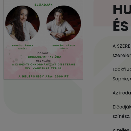
HU
ÉS
A SZERE
szerele
Lackfi J
Sophie,
Az iroda
Előadjá
színész.
A teljes