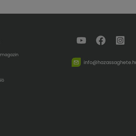
k
 magazin
info@hazassaghete.h
ló