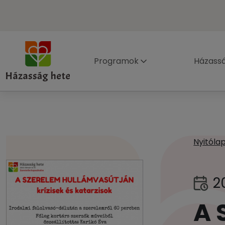
Programok
Házass
Nyitóla
20
A 