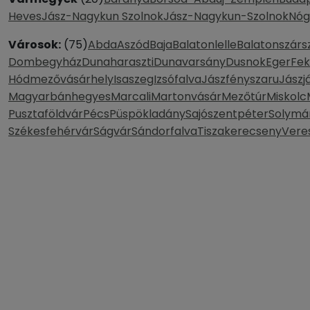
Heves
Jász-Nagykun Szolnok
Jász-Nagykun-Szolnok
Nóg
Városok:
(75)
Abda
Aszód
Baja
Balatonlelle
Balatonszárs
Dombegyház
Dunaharaszti
Dunavarsány
Dusnok
Eger
Fe
Hódmezővásárhely
Isaszeg
Izsófalva
Jászfényszaru
Jászj
Magyarbánhegyes
Marcali
Martonvásár
Mezőtúr
Miskolc
Pusztaföldvár
Pécs
Püspökladány
Sajószentpéter
Solymá
Székesfehérvár
Ságvár
Sándorfalva
Tiszakerecseny
Vere