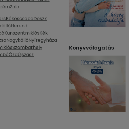
prém
Zala
örs
Békéscsaba
Deszk
döllő
Herend
có
Kunszentmiklós
Kék
zsa
Nagykálló
Nyíregyháza
miklós
Szombathely
Könyvválogatás
mbó
Ózd
Újszász