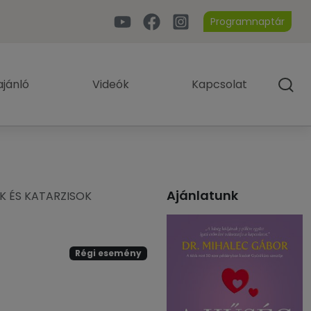
Programnaptár
jánló
Videók
Kapcsolat
Ajánlatunk
K ÉS KATARZISOK
Régi esemény