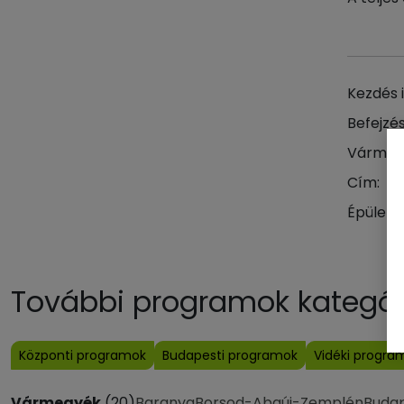
Kezdés 
Befejzés
Vármeg
Cím:
Épület:
További programok kategóri
Központi programok
Budapesti programok
Vidéki progra
Vármegyék
(20)
Baranya
Borsod-Abaúj-Zemplén
Buda