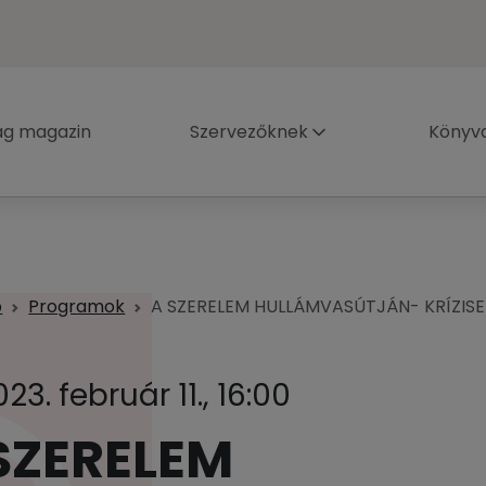
ág magazin
Szervezőknek
Könyva
p
Programok
A SZERELEM HULLÁMVASÚTJÁN- KRÍZISE
23. február 11., 16:00
SZERELEM