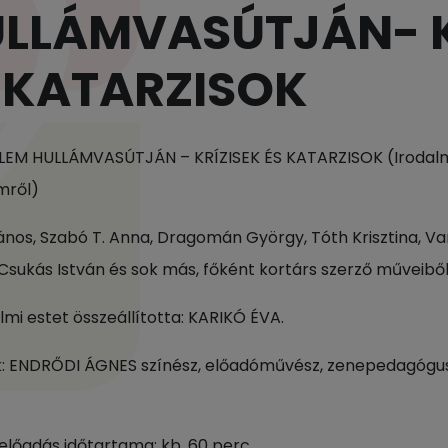
LLÁMVASÚTJÁN- K
 KATARZISOK
LEM HULLÁMVASÚTJÁN – KRÍZISEK ÉS KATARZISOK (Irodalmi
mről)
ános, Szabó T. Anna, Dragomán György, Tóth Krisztina, Varró
 Csukás István és sok más, főként kortárs szerző műveiből
lmi estet összeállította: KARIKÓ ÉVA.
k: ENDRŐDI ÁGNES színész, előadóművész, zenepedagóg
 előadás időtartama: kb. 60 perc.