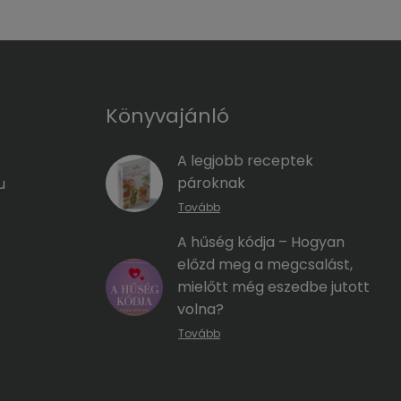
Könyvajánló
A legjobb receptek
pároknak
u
Tovább
A hűség kódja – Hogyan
előzd meg a megcsalást,
mielőtt még eszedbe jutott
volna?
Tovább