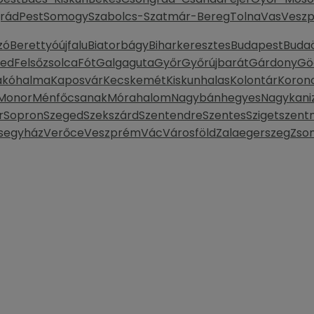
rád
Pest
Somogy
Szabolcs-Szatmár-Bereg
Tolna
Vas
Vesz
zó
Berettyóújfalu
Biatorbágy
Biharkeresztes
Budapest
Buda
ked
Felsőzsolca
Fót
Galgaguta
Győr
Győrújbarát
Gárdony
Gö
ákóhalma
Kaposvár
Kecskemét
Kiskunhalas
Kolontár
Koron
Monor
Ménfőcsanak
Mórahalom
Nagybánhegyes
Nagykani
r
Sopron
Szeged
Szekszárd
Szentendre
Szentes
Szigetszent
segyház
Verőce
Veszprém
Vác
Városföld
Zalaegerszeg
Zso