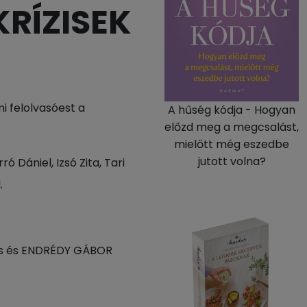
RÍZISEK
 felolvasóest a
A hűség kódja - Hogyan
előzd meg a megcsalást,
mielőtt még eszedbe
jutott volna?
 Dániel, Izsó Zita, Tari
.
us és ENDRÉDY GÁBOR