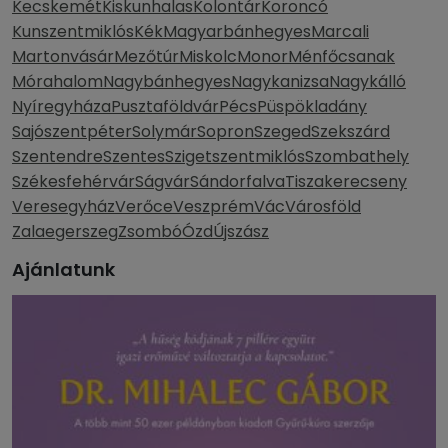
Kecskemét
Kiskunhalas
Kolontár
Koroncó
Kunszentmiklós
Kék
Magyarbánhegyes
Marcali
Martonvásár
Mezőtúr
Miskolc
Monor
Ménfőcsanak
Mórahalom
Nagybánhegyes
Nagykanizsa
Nagykálló
Nyíregyháza
Pusztaföldvár
Pécs
Püspökladány
Sajószentpéter
Solymár
Sopron
Szeged
Szekszárd
Szentendre
Szentes
Szigetszentmiklós
Szombathely
Székesfehérvár
Ságvár
Sándorfalva
Tiszakerecseny
Veresegyház
Verőce
Veszprém
Vác
Városföld
Zalaegerszeg
Zsombó
Ózd
Újszász
Ajánlatunk