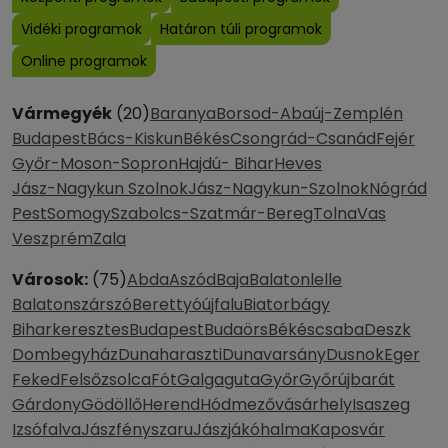
Vidéki programok
Határon túli programok
Online programok
Vármegyék
(20)
Baranya
Borsod-Abaúj-Zemplén
Budapest
Bács-Kiskun
Békés
Csongrád-Csanád
Fejér
Győr-Moson-Sopron
Hajdú- Bihar
Heves
Jász-Nagykun Szolnok
Jász-Nagykun-Szolnok
Nógrád
Pest
Somogy
Szabolcs-Szatmár-Bereg
Tolna
Vas
Veszprém
Zala
Városok:
(75)
Abda
Aszód
Baja
Balatonlelle
Balatonszárszó
Berettyóújfalu
Biatorbágy
Biharkeresztes
Budapest
Budaörs
Békéscsaba
Deszk
Dombegyház
Dunaharaszti
Dunavarsány
Dusnok
Eger
Feked
Felsőzsolca
Fót
Galgaguta
Győr
Győrújbarát
Gárdony
Gödöllő
Herend
Hódmezővásárhely
Isaszeg
Izsófalva
Jászfényszaru
Jászjákóhalma
Kaposvár