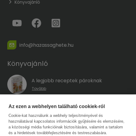
Könyvajánló
info@hazassaghete.hu
Könyvajánló
A legjobb receptek pároknak
Tovább
A hűség kódja – Hogyan előzd meg a
Az ezen a webhelyen található cookiek-ról
megcsalást, mielőtt még eszedbe jutott
Cookie-kat használunk a webhely teljesítményével és
volna?
használatával kapcsolatos információk gyűjtésére és elemzésére,
Tovább
a közösségi média funkcióinak biztosítására, valamint a tartalom
és a hirdetések továbbfejlesztésére és testreszabására.