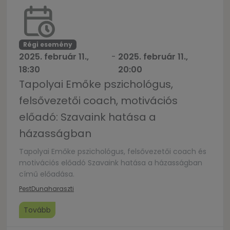
evolúciós pszichológia és az antropológia
eredményeit […]
Régi esemény
2025. február 11.,
-
2025. február 11.,
18:30
20:00
Tapolyai Emőke pszichológus,
felsővezetői coach, motivációs
előadó: Szavaink hatása a
házasságban
Tapolyai Emőke pszichológus, felsővezetői coach és
motivációs előadó Szavaink hatása a házasságban
című előadása.
Pest
Dunaharaszti
Tovább