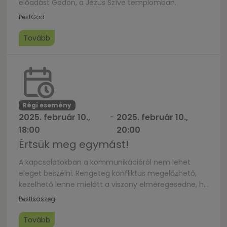
előadást Gödön, a Jézus Szíve templomban.
Pest
Göd
Tovább
Régi esemény
2025. február 10.,
-
2025. február 10.,
18:00
20:00
Értsük meg egymást!
A kapcsolatokban a kommunikációról nem lehet
eleget beszélni. Rengeteg konfliktus megelőzhető,
kezelhető lenne mielőtt a viszony elméregesedne, ha
egymás megértésére időt szánnánk.
Pest
Isaszeg
Tovább