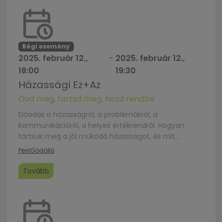
Régi esemény
2025. február 12.,
-
2025. február 12.,
18:00
19:30
Házassági Ez+Az
Óvd meg, tartsd meg, hozd rendbe
Előadás a házasságról, a problémákról, a
kommunikációról, a helyes értékrendről. Hogyan
tartsuk meg a jól működő házasságot, és mit
tegyünk, ha valami elromlott, hogyan javítsuk meg. A
Pest
Gödöllő
program ingyenes, de a helyek limitáltak, így kérünk,
hogy pontos létszámmal regisztrálj.Köszönjük a
Tovább
megértést! Kapcsolat: Feléledési Közösség, Kiss
Ferenc, mobil: +36 70 618-7864Helyszín: Civil Ház
Gödöllő, Szabadság út 23.Időpont: […]