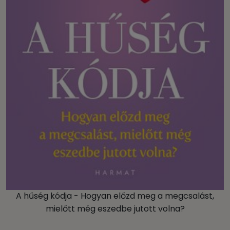
A hűség kódja - Hogyan előzd meg a megcsalást,
mielőtt még eszedbe jutott volna?