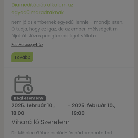
Diameditációs alkalom az
egyedülmaradtaknak
Nem jó az embernek egyedül lennie – mondja Isten.
Ő tudja, hogy ez igaz, de az emberi mélységeit mi
éljük át. Jézus pedig közösséget vállal a
mélységeinkkel. Négy gondolatkörben nyugalmas
Pest
Veresegyház
képekkel, meditatív zenével várjuk egy szabad
elcsendesedésre Házasság Hetén az
Tovább
egyedülmaradtakat. A megadott időszakban
szabadon lehet érkezni és távozni. Várjuk szeretettel
azokat, akik valaha […]
Régi esemény
2025. február 10.,
-
2025. február 10.,
18:00
19:00
Viharálló Szerelem
Dr. Mihalec Gábor család- és párterapeuta tart