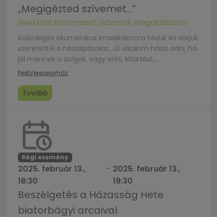
„Megigézted szívemet…”
felekezetközi imaest, házasok megáldásával
Különleges ökumenikus imaalkalomra hívjuk és várjuk
szeretettel a házaspárokat. Jó alkalom hálát adni, ha
jól mennek a dolgok, vagy erőt, kitartást,
bölcsességet, türelmet kérni, ha éppen a nehézségek
Pest
Veresegyház
vannak soron a párkapcsolatban. A dicsőítés,
bizonyságtétel, rövid tanítás, ima mellett a az
Tovább
alkalom végén a lelkészek megáldják a jelenlévő
házaspárokat. A dicsőítő zenekar a város és […]
Régi esemény
2025. február 13.,
-
2025. február 13.,
18:30
19:30
Beszélgetés a Házasság Hete
biatorbágyi arcaival