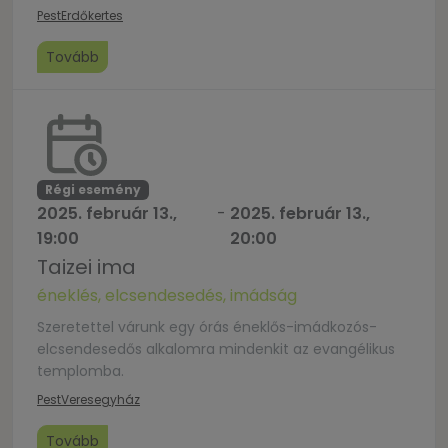
ÉdenKertes zenekar vállalja. Kövessétek
Pest
Erdőkertes
az oldalunkat Facebookon, hogy mindig időben
értesüljetek az imaalkalmakról! Írjátok meg nekünk
Tovább
tanúságul, mit éltetek meg az imádságban és
gazdagítsatok minket visszajelzéseitekkel, melyeket
messengerre, vagy
az edenkertesdicsoites@gmail.com-ra
küldhettek. Ide írjatok szintén, ha emailben
szeretnétek értesülni alkalmainkról. Az alkalom […]
Régi esemény
2025. február 13.,
-
2025. február 13.,
19:00
20:00
Taizei ima
éneklés, elcsendesedés, imádság
Szeretettel várunk egy órás éneklős-imádkozós-
elcsendesedős alkalomra mindenkit az evangélikus
templomba.
Pest
Veresegyház
Tovább