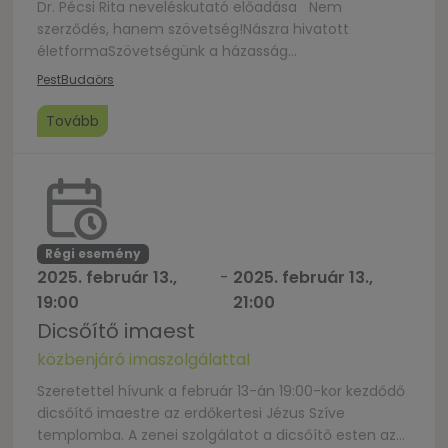
Dr. Pécsi Rita neveléskutató előadása Nem
szerződés, hanem szövetség!Nászra hivatott
életformaSzövetségünk a házasság
hétköznapjaibanHázasságunk állomásai és jelentős
Pest
Budaörs
tényezőiNövekedés a nehézségekbenAz életközép
válsága párosanA szenvedélyes szerelem
Tovább
megtartása – A „váltójáték”, a vágyakozás szerepe
Belépő egy tálca süti. (Az ital önköltséges, a PostArt
bárjában)
Régi esemény
2025. február 13.,
-
2025. február 13.,
19:00
21:00
Dicsőítő imaest
közbenjáró imaszolgálattal
Szeretettel hívunk a február 13-án 19:00-kor kezdődő
dicsőítő imaestre az erdőkertesi Jézus Szíve
templomba. A zenei szolgálatot a dicsőítő esten az