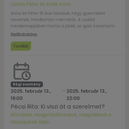
Csikós Péter és Kósik Anna
Anna és Péter 16 éve házasok, négy gyermeket
nevelnek, mindketten mérnökök. A család
mindennapjaiban fontos a játék, az igazi összetartó
erőt pedig a hármas kötélben látják. Mindezekről és
Pest
Biatorbágy
sok egyéb hétköznapi és rendkívüli eseményeikről,
problémákról és megoldásokról is beszélgetnek
Tovább
Szádváriné Kiss Máriával. Tartsanak velünk!
Régi esemény
2025. február 13.,
-
2025. február 13.,
19:00
22:00
Pécsi Rita: Ki viszi át a szerelmet?
Kihívások, megpróbáltatások, megoldások a
házaspárok útján