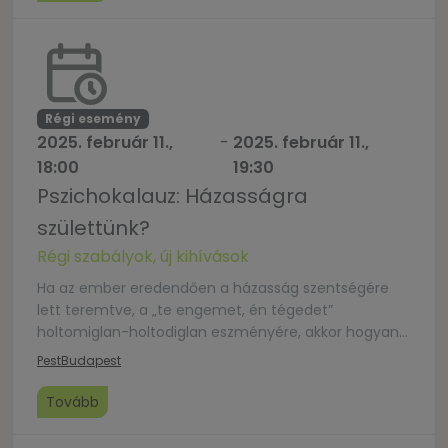
Régi esemény
2025. február 11.,
-
2025. február 11.,
18:00
19:30
Pszichokalauz: Házasságra
születtünk?
Régi szabályok, új kihívások
Ha az ember eredendően a házasság szentségére
lett teremtve, a „te engemet, én tégedet”
holtomiglan-holtodiglan eszményére, akkor hogyan
lehetséges, hogy mégis ennyi házasság végződik
Pest
Budapest
válással, hűtlenséggel, vagy érzelmi eltávolodással?
Miért tűnik úgy, mintha valami mélyen gyökerező
Tovább
diszharmónia lenne a monogámia és az emberi
természet között? Gaál Viktor pszichológus az