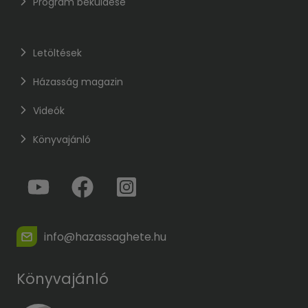
Program beküldése
Letöltések
Házasság magazin
Videók
Könyvajánló
info@hazassaghete.hu
Könyvajánló