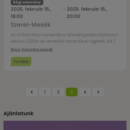
Régi esemény
2025. február 15.,
-
2025. február 15.,
18:00
20:00
Szerel-Mesék
Az Otthon Mozi romantikus filmválogatása Gyönyörű
esküvő (2024-es amerikai romantikus vígjáték, 94’)
Bács-Kiskun
Kecskemét
Tovább
1
2
3
4
Ajánlatunk