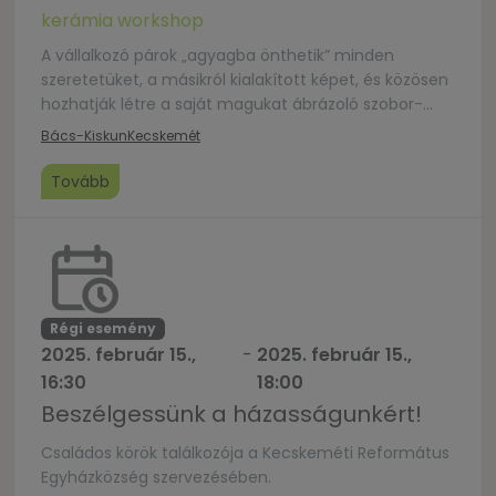
kerámia workshop
A vállalkozó párok „agyagba önthetik” minden
szeretetüket, a másikról kialakított képet, és közösen
hozhatják létre a saját magukat ábrázoló szobor-
párt. A műhelyfoglalkozásra 14 éven felüli párok
Bács-Kiskun
Kecskemét
jelentkezhetnek. Az elkészült munkák három hét
múlva vihetők haza. A foglalkozás megtartására
Tovább
minimum 10 pár jelentkezése esetén kerül sor!
További információ: Acsai
Rita, rita.acsai@hirosagora.hu
Régi esemény
2025. február 15.,
-
2025. február 15.,
16:30
18:00
Beszélgessünk a házasságunkért!
Családos körök találkozója a Kecskeméti Református
Egyházközség szervezésében.