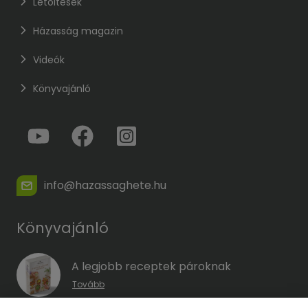
Letöltések
Házasság magazin
Videók
Könyvajánló
info@hazassaghete.hu
Könyvajánló
A legjobb receptek pároknak
Tovább