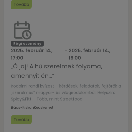
Tovább
Régi esemény
2025. február 14.,
-
2025. február 14.,
17:00
18:00
„Ó jaj! A hű szerelmek folyama,
amennyit én…”
Irodalmi randi kvízest – kérdések, feladatok, fejtörők a
„szerelmes” magyar- és világirodalomból. Helyszín:
Spicy&Fitt – Több, mint Streetfood
Bács-Kiskun
Kecskemét
Tovább