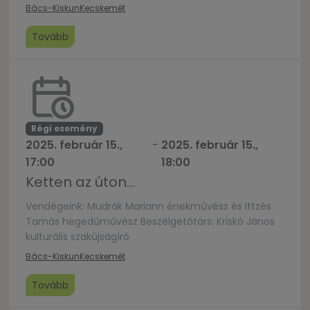
Bács-Kiskun
Kecskemét
Tovább
Régi esemény
2025. február 15.,
-
2025. február 15.,
17:00
18:00
Ketten az úton…
Vendégeink: Mudrák Mariann énekművész és Ittzés
Tamás hegedűművész Beszélgetőtárs: Kriskó János
kulturális szakújságíró
Bács-Kiskun
Kecskemét
Tovább