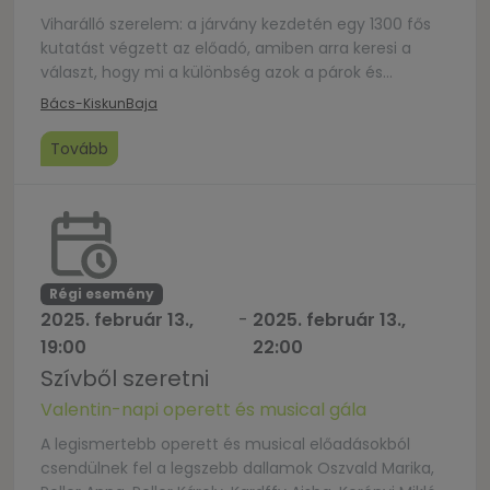
Viharálló szerelem: a járvány kezdetén egy 1300 fős
kutatást végzett az előadó, amiben arra keresi a
választ, hogy mi a különbség azok a párok és
családok között, akik nyomás alatt is képesek fejlődni,
Bács-Kiskun
Baja
valamint azok között, akik a nyomás hatására
elindulnak lefelé a lejtőn. A több mint 100.000 adat
Tovább
statisztikai elemzése után kikristályosodott 7
gyakorlati […]
Régi esemény
2025. február 13.,
-
2025. február 13.,
19:00
22:00
Szívből szeretni
Valentin-napi operett és musical gála
A legismertebb operett és musical előadásokból
csendülnek fel a legszebb dallamok Oszvald Marika,