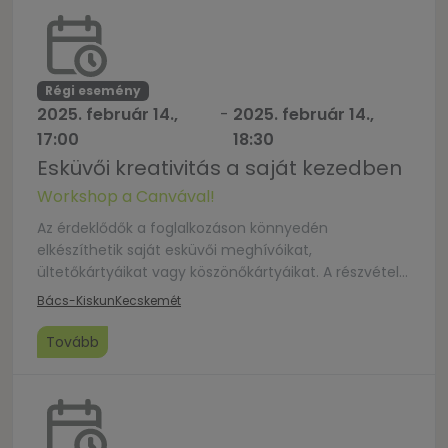
Régi esemény
2025. február 14.,
-
2025. február 14.,
17:00
18:30
Esküvői kreativitás a saját kezedben
Workshop a Canvával!
Az érdeklődők a foglalkozáson könnyedén
elkészíthetik saját esküvői meghívóikat,
ültetőkártyáikat vagy köszönőkártyáikat. A részvétel
regisztrációhoz kötött: info@szik-kecskemet.hu Saját
Bács-Kiskun
Kecskemét
laptopot ajánlott hozni, de korlátozott mennyiségben
a helyszínen is rendelkezésre áll.
Tovább