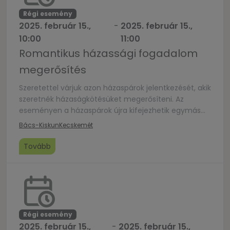
Régi esemény
2025. február 15.,
-
2025. február 15.,
10:00
11:00
Romantikus házassági fogadalom
megerősítés
Szeretettel várjuk azon házaspárok jelentkezését, akik
szeretnék házaságkötésüket megerősíteni. Az
eseményen a házaspárok újra kifejezhetik egymás
iránti elkötelezettségüket, megerősíthetik
Bács-Kiskun
Kecskemét
házasságkötéskor tett fogadalmukat. A ceremóniát
pezsgős koccintással zárjuk, a résztvevő párok
Tovább
számára különleges fotózási lehetőséget biztosítunk.
Az eseményen a részvétel ingyenes, de előzetes
regisztrációhoz kötött: kko.kecskemet@gmail.com
Régi esemény
2025. február 15.,
-
2025. február 15.,