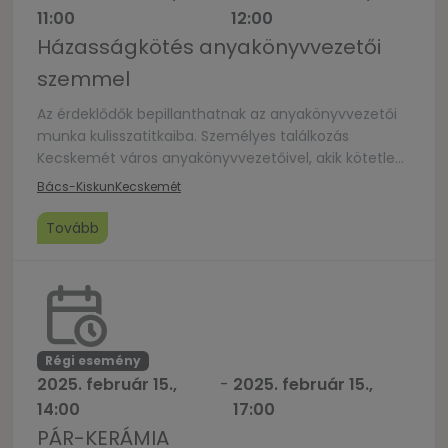
11:00
12:00
Házasságkötés anyakönyvvezetői
szemmel
Az érdeklődők bepillanthatnak az anyakönyvvezetői
munka kulisszatitkaiba. Személyes találkozás
Kecskemét város anyakönyvvezetőivel, akik kötetlen
beszélgetés keretében adnak teljeskörű
Bács-Kiskun
Kecskemét
tájékoztatást az időpontválasztástól kezdődően a
Díszterembe való bevonulás technikájáig. Regisztrálni
Tovább
a következő címen lehet: kko.kecskemet@gmail.com
Az eseményen exkluzív lehetőség nyílik arra, hogy a
párok lefoglalják a 2026. évi időpontjukat is.
Régi esemény
2025. február 15.,
-
2025. február 15.,
14:00
17:00
PÁR-KERÁMIA