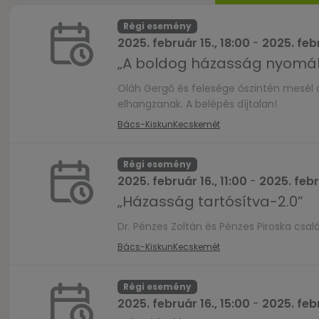
Régi esemény
2025. február 15., 18:00
-
2025. febr
„A boldog házasság nyomáb
Oláh Gergő és felesége őszintén mesél a
elhangzanak. A belépés díjtalan!
Bács-Kiskun
Kecskemét
Régi esemény
2025. február 16., 11:00
-
2025. febr
„Házasság tartósítva-2.0”
Dr. Pénzes Zoltán és Pénzes Piroska csal
Bács-Kiskun
Kecskemét
Régi esemény
2025. február 16., 15:00
-
2025. febr