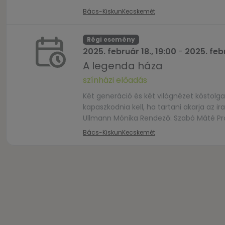
Bács-Kiskun
Kecskemét
Régi esemény
2025. február 18., 19:00
-
2025. febr
A legenda háza
színházi előadás
Két generáció és két világnézet kóstolg
kapaszkodnia kell, ha tartani akarja az ira
Ullmann Mónika Rendező: Szabó Máté Pro
Bács-Kiskun
Kecskemét