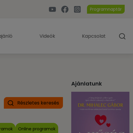
Programnaptár
jánló
Videók
Kapcsolat
Ajánlatunk
Részletes keresés
gramok
Online programok