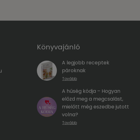
Könyvajánló
A legjobb receptek
pároknak
u
Tovább
A hűség kódja – Hogyan
előzd meg a megcsalást,
mielőtt még eszedbe jutott
volna?
Tovább