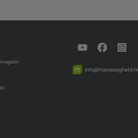
k
 magazin
info@hazassaghete.h
ló