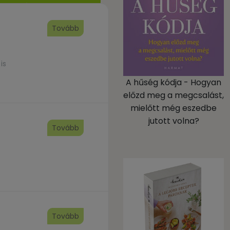
Tovább
is
A hűség kódja - Hogyan
előzd meg a megcsalást,
mielőtt még eszedbe
jutott volna?
Tovább
Tovább