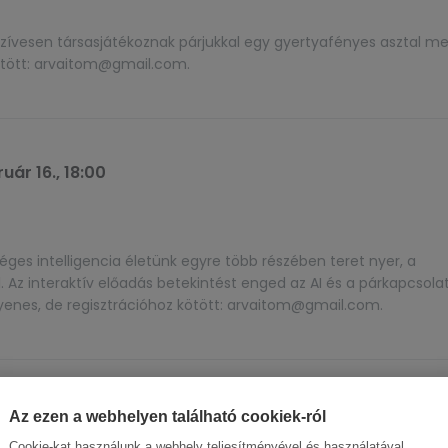
zívesen társasjátékoznak párjukkal egy gyertyafényes asztal mel
ötött: arvaitom@gmail.com.
uár 16., 18:00
éges intelligencia életünk egyre több részében teret nyer, a
. Az interaktív előadás betekintést enged az AI és a párkapcsola
yenes, de regisztrációhoz kötött: arvaitom@gmail.com.
uár 16., 20:30
Az ezen a webhelyen található cookiek-ról
Cookie-kat használunk a webhely teljesítményével és használatával