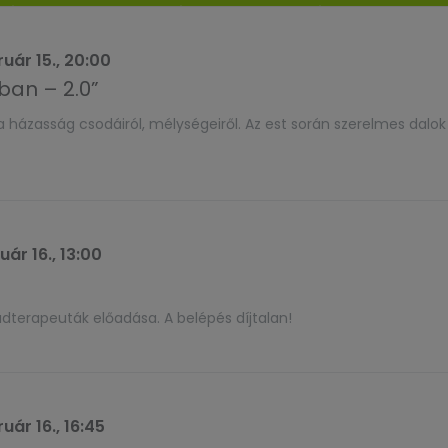
uár 15., 20:00
an – 2.0”
 házasság csodáiról, mélységeiről. Az est során szerelmes dalok 
uár 16., 13:00
ádterapeuták előadása. A belépés díjtalan!
uár 16., 16:45