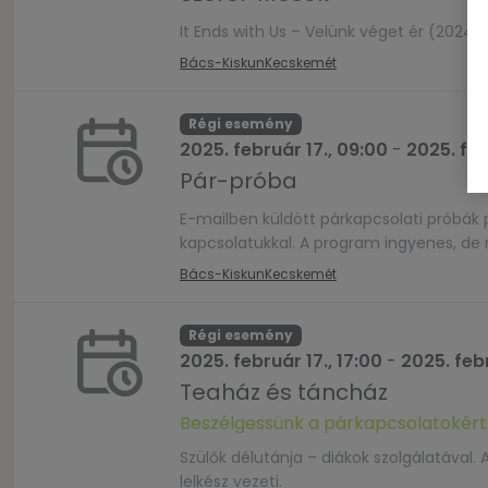
It Ends with Us – Velünk véget ér (2024-
Bács-Kiskun
Kecskemét
Régi esemény
2025. február 17., 09:00
-
2025. feb
Pár-próba
E-mailben küldött párkapcsolati próbák
kapcsolatukkal. A program ingyenes, de
Bács-Kiskun
Kecskemét
Régi esemény
2025. február 17., 17:00
-
2025. febr
Teaház és táncház
Beszélgessünk a párkapcsolatokért
Szülők délutánja – diákok szolgálatával. 
lelkész vezeti.