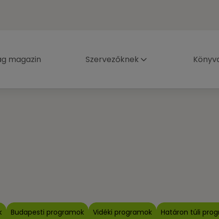
ág magazin
Szervezőknek
Könyva
k
Budapesti programok
Vidéki programok
Határon túli pro