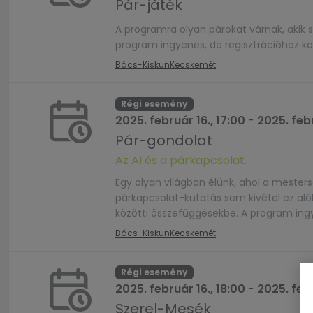
Pár-játék
A programra olyan párokat várnak, akik s
program ingyenes, de regisztrációhoz k
Bács-Kiskun
Kecskemét
Régi esemény
2025. február 16., 17:00
-
2025. febr
Pár-gondolat
Az AI és a párkapcsolat.
Egy olyan világban élünk, ahol a mesters
párkapcsolat-kutatás sem kivétel ez alól
közötti összefüggésekbe. A program ing
Bács-Kiskun
Kecskemét
Régi esemény
2025. február 16., 18:00
-
2025. febr
Szerel-Mesék