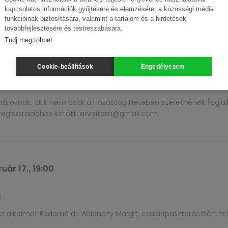
kapcsolatos információk gyűjtésére és elemzésére, a közösségi média
es amerikai romantikus dráma, 130’)
funkcióinak biztosítására, valamint a tartalom és a hirdetések
továbbfejlesztésére és testreszabására.
Tudj meg többet
Cookie-beállítások
Engedélyezem
ruár 17., 20:00
 pároknak, akik nem csak a Házasság Hetében szeretnének foglal
 regisztrációhoz kötött: arvaitom@gmail.com.
uár 17., 19:00
!
Az alkalmat Fodorné dr. Ablonczy Margit, családpasztorációért fe