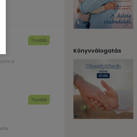
Tovább
Könyvválogatás
kozni a
Tovább
lelős