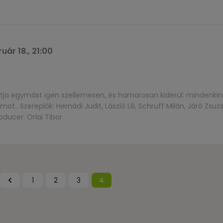
uár 18., 21:00
atja egymást igen szellemesen, és hamarosan kiderül: mindenki
mot.. Szereplők: Hernádi Judit, László Lili, Schruff Milán, Járó Zsuz
ducer: Orlai Tibor
1
2
3
4