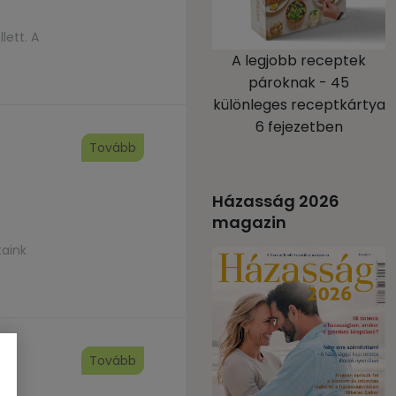
lett. A
A legjobb receptek
pároknak - 45
különleges receptkártya
6 fejezetben
Tovább
Házasság 2026
magazin
taink
Tovább