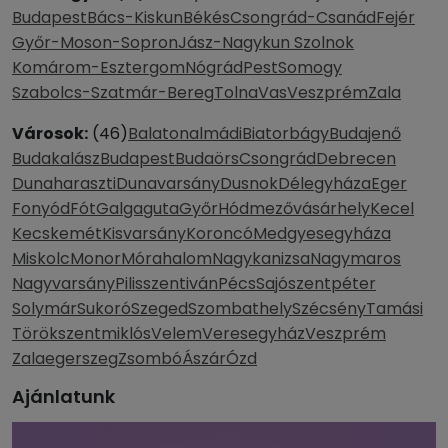
Budapest
Bács-Kiskun
Békés
Csongrád-Csanád
Fejér
Győr-Moson-Sopron
Jász-Nagykun Szolnok
Komárom-Esztergom
Nógrád
Pest
Somogy
Szabolcs-Szatmár-Bereg
Tolna
Vas
Veszprém
Zala
Városok:
(46)
Balatonalmádi
Biatorbágy
Budajenő
Budakalász
Budapest
Budaörs
Csongrád
Debrecen
Dunaharaszti
Dunavarsány
Dusnok
Délegyháza
Eger
Fonyód
Fót
Galgaguta
Győr
Hódmezővásárhely
Kecel
Kecskemét
Kisvarsány
Koroncó
Medgyesegyháza
Miskolc
Monor
Mórahalom
Nagykanizsa
Nagymaros
Nagyvarsány
Pilisszentiván
Pécs
Sajószentpéter
Solymár
Sukoró
Szeged
Szombathely
Szécsény
Tamási
Törökszentmiklós
Velem
Veresegyház
Veszprém
Zalaegerszeg
Zsombó
Ászár
Ózd
Ajánlatunk