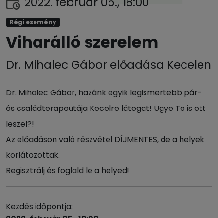
2022. február 05., 18:00
Régi esemény
Viharálló szerelem
Dr. Mihalec Gábor előadása Kecelen
Dr. Mihalec Gábor, hazánk egyik legismertebb pár-
és családterapeutája Kecelre látogat! Ugye Te is ott
leszel?!
Az előadáson való részvétel DÍJMENTES, de a helyek
korlátozottak.
Regisztrálj és foglald le a helyed!
Kezdés időpontja: