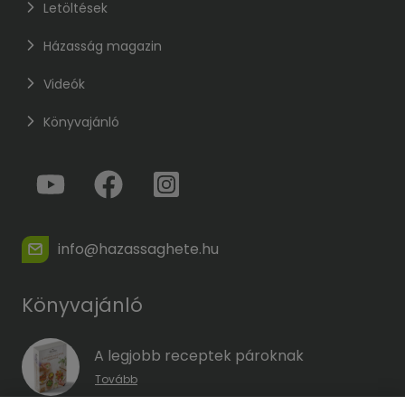
Letöltések
Házasság magazin
Videók
Könyvajánló
info@hazassaghete.hu
Könyvajánló
A legjobb receptek pároknak
Tovább