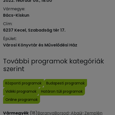
2022. február 05., 18:00
Vármegye:
Bács-Kiskun
Cím:
6237 Kecel, Szabadság tér 17.
Épület:
Városi Könyvtár és Művelődési Ház
További programok kategóriák
szerint
Központi programok
Budapesti programok
Vidéki programok
Határon túli programok
Online programok
Vármegyék
(18)
Baranya
Borsod-Abaúj-Zemplén