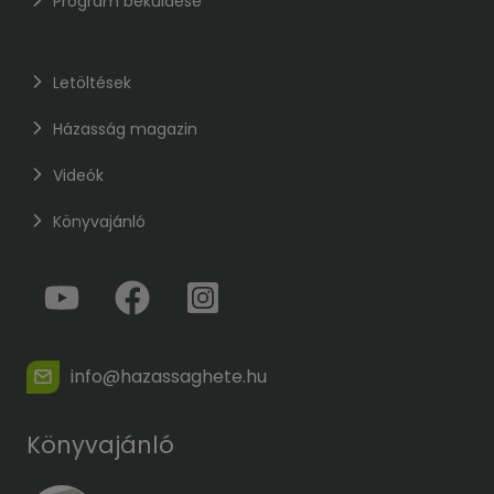
Program beküldése
Letöltések
Házasság magazin
Videók
Könyvajánló
info@hazassaghete.hu
Könyvajánló