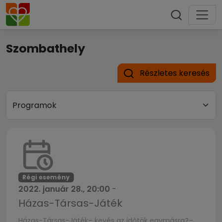
Szombathely
Részletes keresés
Régi esemény
2022. január 28., 20:00
-
Házas-Társas-Játék
Házas-Társas-Játék– kevés az időtök egymásra?–