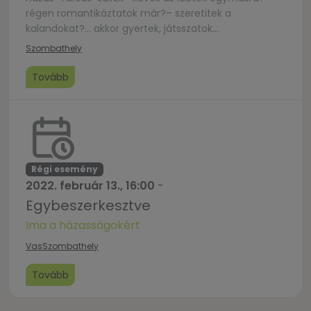
régen romantikáztatok már?– szeretitek a
kalandokat?… akkor gyertek, játsszatok
velünk/egymással!A játékhoz forgatókönyvet kaptok,
Szombathely
a kapcsolatépítő feladatokat a nektek tetsző időben
teljesíthetitek.A minden feladatot teljesítő párok
Tovább
között értékes nyereményeket sorsolunk
ki.Jelentkezzetek
itt:https://docs.google.com/forms/d/1K8JqWvDkfp2DjUUiX
Régi esemény
2022. február 13., 16:00
-
Egybeszerkesztve
Ima a házasságokért
Vas
Szombathely
Tovább