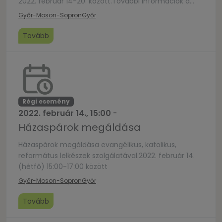
2022. február 14-20. között.További információk a
facebook.com/HheteGyor oldalon.
Győr-Moson-Sopron
Győr
Tovább
Régi esemény
2022. február 14., 15:00
-
Házaspárok megáldása
Házaspárok megáldása evangélikus, katolikus,
református lelkészek szolgálatával.2022. február 14.
(hétfő) 15:00-17:00 között
Győr-Moson-Sopron
Győr
Tovább