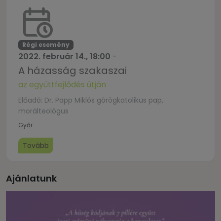
Régi esemény
2022. február 14., 18:00
-
A házasság szakaszai
az együttfejlődés útján
Előadó: Dr. Papp Miklós görögkatolikus pap,
morálteológus
Győr
Tovább
Ajánlatunk