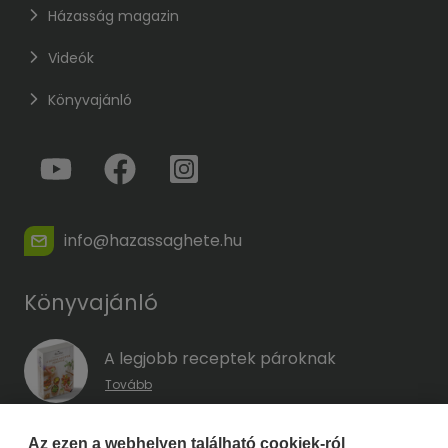
Házasság magazin
Videók
Könyvajánló
info@hazassaghete.hu
Könyvajánló
A legjobb receptek pároknak
Tovább
A hűség kódja – Hogyan előzd meg a
Az ezen a webhelyen található cookiek-ról