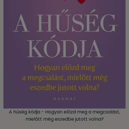
A hűség kódja - Hogyan előzd meg a megcsalást,
mielőtt még eszedbe jutott volna?