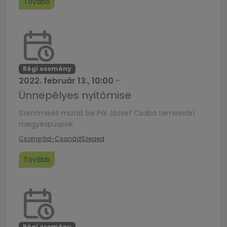
Tovább
Régi esemény
2022. február 13., 10:00
-
Ünnepélyes nyitómise
Szentmisét mutat be Pál József Csaba temesvári
megyéspüspök.
Csongrád-Csanád
Szeged
Tovább
Régi esemény