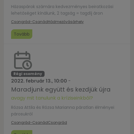
Házaspárok számára kedvezményes beiratkozási
lehetőséget kínálunk, 2 tagság = tagdíj áron
Csongrád-Csanád
Hódmezővásárhely
Tovább
Régi esemény
2022. február 13., 10:00
-
Maradjunk együtt és kezdjük újra
avagy mit tanulunk a kríziseinkből?
Rózsa Attila és Rózsa Marianna páratlan élményei
párosukról
Csongrád-Csanád
Csongrád