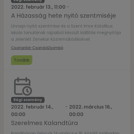
2022. február 13., 11:00
-
A Házasság hete nyitó szentmiséje
Ünnepi nyitó szentmise és a Szent Imre Katolikus
Iskola tanulóinak rajzaiból készült kiállítás megnyitója
a Jelenlét Zenekar közreműködésével.
Csongrád-Csanád
Zsombó
Tovább
Régi esemény
2022. február 14.,
-
2022. március 16.,
00:00
00:00
Szerelmes Kalandtúra
Randihónap február 14-március 16. között szabadon