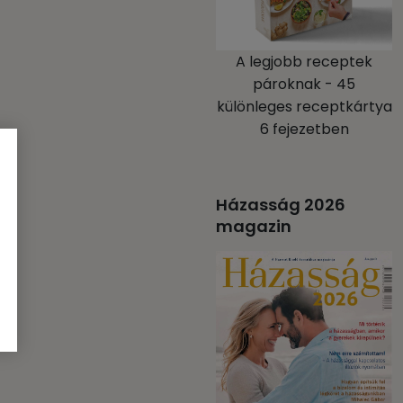
A legjobb receptek
pároknak - 45
különleges receptkártya
6 fejezetben
Házasság 2026
magazin