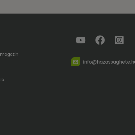
k
 magazin
info@hazassaghete.h
ló