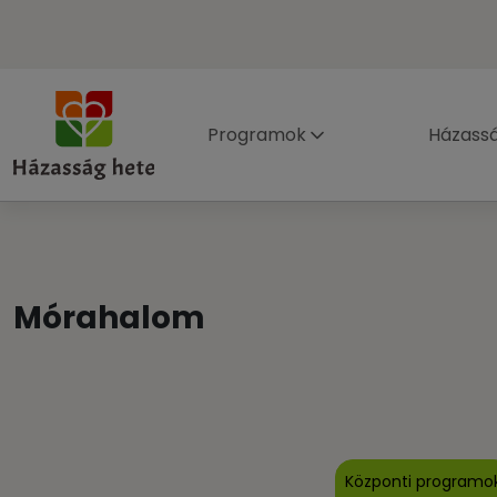
Programok
Házass
Mórahalom
Központi programo