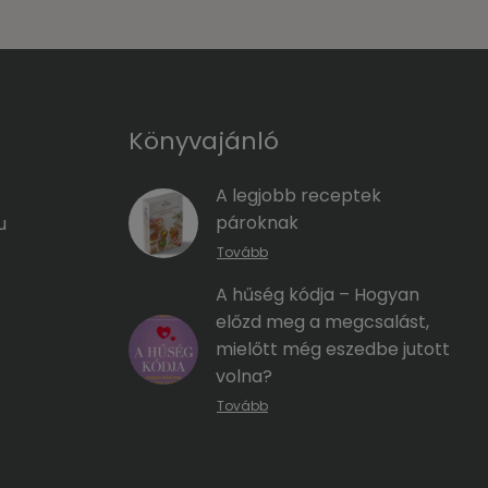
Könyvajánló
A legjobb receptek
pároknak
u
Tovább
A hűség kódja – Hogyan
előzd meg a megcsalást,
mielőtt még eszedbe jutott
volna?
Tovább