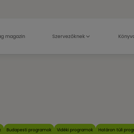
ág magazin
Szervezőknek
Könyva
k
Budapesti programok
Vidéki programok
Határon túli pro