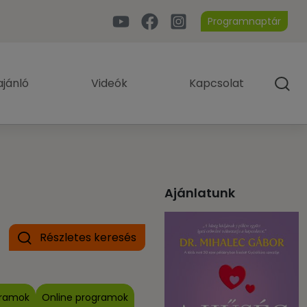
Programnaptár
jánló
Videók
Kapcsolat
Ajánlatunk
Részletes keresés
gramok
Online programok