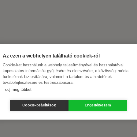
Az ezen a webhelyen található cookiek-ról
Cookie-kat használunk a webhely teljesítményével és használatával
kapcsolatos információk gyűjtésére és elemzésére, a közösségi média
funkcióinak biztosítására, valamint a tartalom és a hirdetések
továbbfejlesztésére és testreszabására.
Tudj meg többet
Cookie-beállítások
Engedélyezem