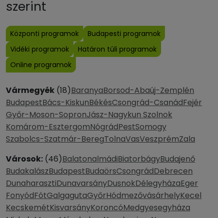
szerint
Központi programok
Budapesti programok
Vidéki programok
Határon túli programok
Online programok
Vármegyék
(18)
Baranya
Borsod-Abaúj-Zemplén
Budapest
Bács-Kiskun
Békés
Csongrád-Csanád
Fejér
Győr-Moson-Sopron
Jász-Nagykun Szolnok
Komárom-Esztergom
Nógrád
Pest
Somogy
Szabolcs-Szatmár-Bereg
Tolna
Vas
Veszprém
Zala
Városok:
(46)
Balatonalmádi
Biatorbágy
Budajenő
Budakalász
Budapest
Budaörs
Csongrád
Debrecen
Dunaharaszti
Dunavarsány
Dusnok
Délegyháza
Eger
Fonyód
Fót
Galgaguta
Győr
Hódmezővásárhely
Kecel
Kecskemét
Kisvarsány
Koroncó
Medgyesegyháza