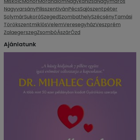
Miskolc
Monor
Mórahalom
Nagykanizsa
Nagymaros
Nagyvarsány
Pilisszentiván
Pécs
Sajószentpéter
Solymár
Sukoró
Szeged
Szombathely
Szécsény
Tamási
Törökszentmiklós
Velem
Veresegyház
Veszprém
Zalaegerszeg
Zsombó
Ászár
Ózd
Ajánlatunk