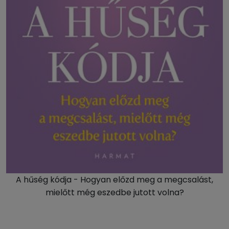
A hűség kódja - Hogyan előzd meg a megcsalást,
mielőtt még eszedbe jutott volna?