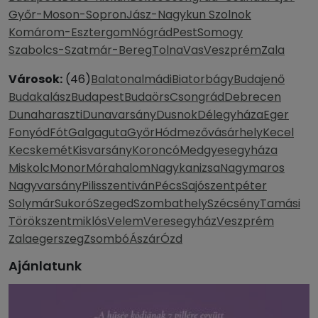
Győr-Moson-Sopron
Jász-Nagykun Szolnok
Komárom-Esztergom
Nógrád
Pest
Somogy
Szabolcs-Szatmár-Bereg
Tolna
Vas
Veszprém
Zala
Városok:
(46)
Balatonalmádi
Biatorbágy
Budajenő
Budakalász
Budapest
Budaörs
Csongrád
Debrecen
Dunaharaszti
Dunavarsány
Dusnok
Délegyháza
Eger
Fonyód
Fót
Galgaguta
Győr
Hódmezővásárhely
Kecel
Kecskemét
Kisvarsány
Koroncó
Medgyesegyháza
Miskolc
Monor
Mórahalom
Nagykanizsa
Nagymaros
Nagyvarsány
Pilisszentiván
Pécs
Sajószentpéter
Solymár
Sukoró
Szeged
Szombathely
Szécsény
Tamási
Törökszentmiklós
Velem
Veresegyház
Veszprém
Zalaegerszeg
Zsombó
Ászár
Ózd
Ajánlatunk