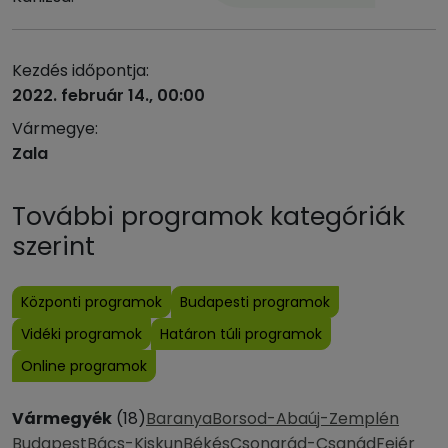
Kezdés időpontja:
2022. február 14., 00:00
Vármegye:
Zala
További programok kategóriák
szerint
Központi programok
Budapesti programok
Vidéki programok
Határon túli programok
Online programok
Vármegyék
(18)
Baranya
Borsod-Abaúj-Zemplén
Budapest
Bács-Kiskun
Békés
Csongrád-Csanád
Fejér