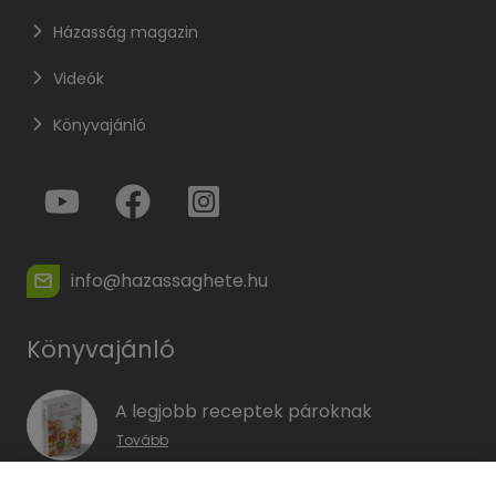
Házasság magazin
Videók
Könyvajánló
info@hazassaghete.hu
Könyvajánló
A legjobb receptek pároknak
Tovább
A hűség kódja – Hogyan előzd meg a