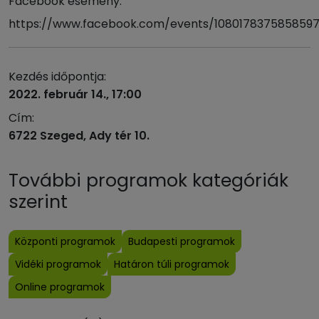
Facebook esemény:
https://www.facebook.com/events/108017837585859
Kezdés időpontja:
2022. február 14., 17:00
Cím:
6722 Szeged, Ady tér 10.
További programok kategóriák
szerint
Központi programok
Budapesti programok
Vidéki programok
Határon túli programok
Online programok