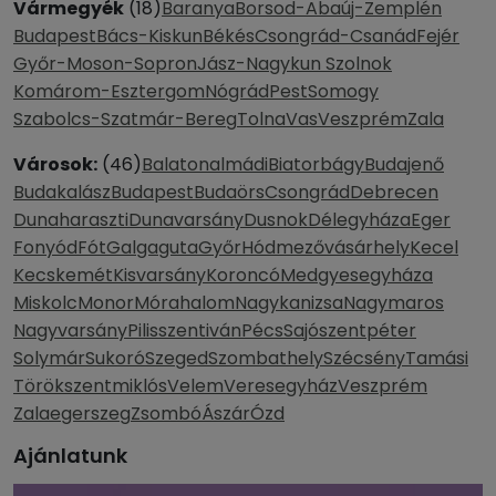
Vármegyék
(18)
Baranya
Borsod-Abaúj-Zemplén
Budapest
Bács-Kiskun
Békés
Csongrád-Csanád
Fejér
Győr-Moson-Sopron
Jász-Nagykun Szolnok
Komárom-Esztergom
Nógrád
Pest
Somogy
Szabolcs-Szatmár-Bereg
Tolna
Vas
Veszprém
Zala
Városok:
(46)
Balatonalmádi
Biatorbágy
Budajenő
Budakalász
Budapest
Budaörs
Csongrád
Debrecen
Dunaharaszti
Dunavarsány
Dusnok
Délegyháza
Eger
Fonyód
Fót
Galgaguta
Győr
Hódmezővásárhely
Kecel
Kecskemét
Kisvarsány
Koroncó
Medgyesegyháza
Miskolc
Monor
Mórahalom
Nagykanizsa
Nagymaros
Nagyvarsány
Pilisszentiván
Pécs
Sajószentpéter
Solymár
Sukoró
Szeged
Szombathely
Szécsény
Tamási
Törökszentmiklós
Velem
Veresegyház
Veszprém
Zalaegerszeg
Zsombó
Ászár
Ózd
Ajánlatunk