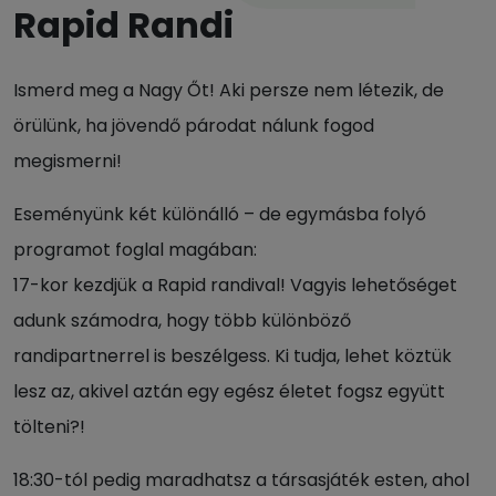
Rapid Randi
Ismerd meg a Nagy Őt! Aki persze nem létezik, de
örülünk, ha jövendő párodat nálunk fogod
megismerni!
Eseményünk két különálló – de egymásba folyó
programot foglal magában:
17-kor kezdjük a Rapid randival! Vagyis lehetőséget
adunk számodra, hogy több különböző
randipartnerrel is beszélgess. Ki tudja, lehet köztük
lesz az, akivel aztán egy egész életet fogsz együtt
tölteni?!
18:30-tól pedig maradhatsz a társasjáték esten, ahol