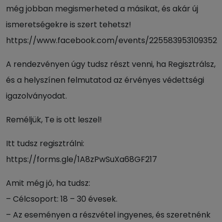
még jobban megismerheted a másikat, és akár új
ismeretségekre is szert tehetsz!
https://www.facebook.com/events/225583953109352
A rendezvényen úgy tudsz részt venni, ha Regisztrálsz,
és a helyszínen felmutatod az érvényes védettségi
igazolványodat.
Reméljük, Te is ott leszel!
Itt tudsz regisztrálni:
https://forms.gle/1A8zPwSuXa68GF217
Amit még jó, ha tudsz:
– Célcsoport: 18 – 30 évesek.
– Az eseményen a részvétel ingyenes, és szeretnénk