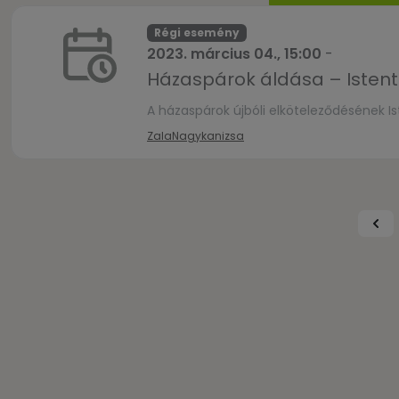
Régi esemény
2023. március 04., 15:00
-
Házaspárok áldása – Istenti
A házaspárok újbóli elköteleződésének I
Zala
Nagykanizsa