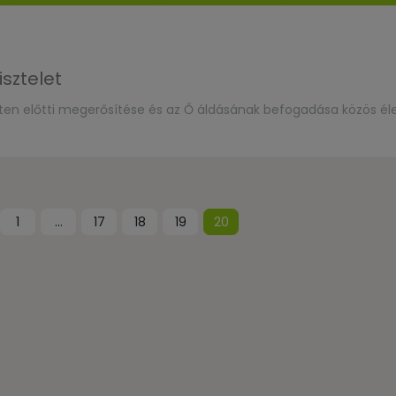
sztelet
sten előtti megerősítése és az Ő áldásának befogadása közös él
1
…
17
18
19
20