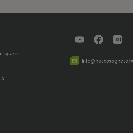
k
 magazin
info@hazassaghete.h
ló