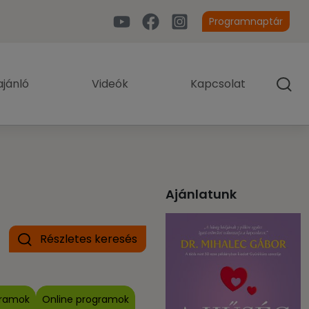
Programnaptár
jánló
Videók
Kapcsolat
Ajánlatunk
Részletes keresés
gramok
Online programok