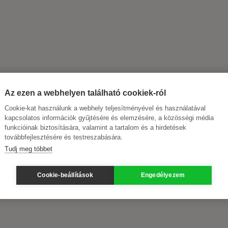
Az ezen a webhelyen található cookiek-ról
Cookie-kat használunk a webhely teljesítményével és használatával
kapcsolatos információk gyűjtésére és elemzésére, a közösségi média
funkcióinak biztosítására, valamint a tartalom és a hirdetések
továbbfejlesztésére és testreszabására.
Tudj meg többet
Cookie-beállítások
Engedélyezem