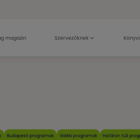
ág magazin
Szervezőknek
Könyva
k
Budapesti programok
Vidéki programok
Határon túli pro