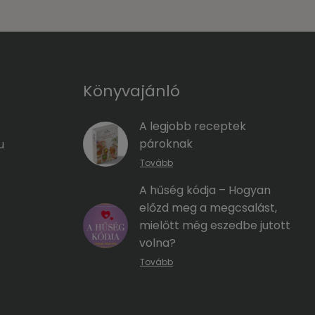
Könyvajánló
A legjobb receptek
pároknak
u
Tovább
A hűség kódja – Hogyan
előzd meg a megcsalást,
mielőtt még eszedbe jutott
volna?
Tovább