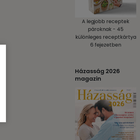
A legjobb receptek
pároknak - 45
különleges receptkártya
6 fejezetben
Házasság 2026
magazin