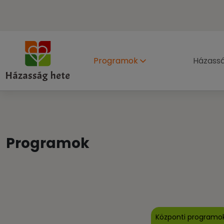
Programok
Házass
Programok
Központi programo