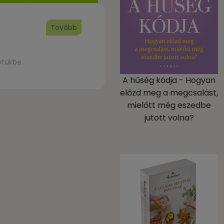
Tovább
etükbe.
A hűség kódja - Hogyan
előzd meg a megcsalást,
mielőtt még eszedbe
jutott volna?