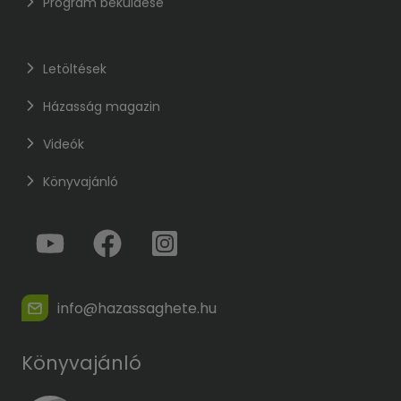
Program beküldése
Letöltések
Házasság magazin
Videók
Könyvajánló
info@hazassaghete.hu
Könyvajánló