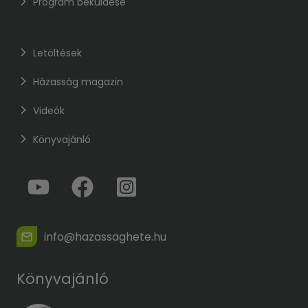
Program beküldése
Letöltések
Házasság magazin
Videók
Könyvajánló
info@hazassaghete.hu
Könyvajánló