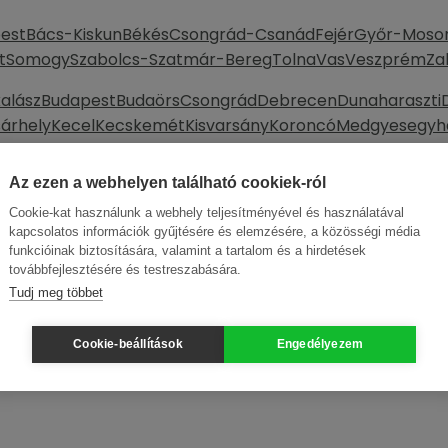
est
Bács-Kiskun
Békés
Csongrád-Csanád
Fejér
Győr-Moso
t
Somogy
Szabolcs-Szatmár-Bereg
Tolna
Vas
Veszprém
Za
alász
Budapest
Budaörs
Csongrád
Debrecen
Dunaharaszti
árhely
Kecel
Kecskemét
Kisvarsány
Koroncó
Medgyesegyh
entiván
Pécs
Sajószentpéter
Solymár
Sukoró
Szeged
Szomba
rszeg
Zsombó
Ászár
Ózd
Az ezen a webhelyen található cookiek-ról
Cookie-kat használunk a webhely teljesítményével és használatával
kapcsolatos információk gyűjtésére és elemzésére, a közösségi média
funkcióinak biztosítására, valamint a tartalom és a hirdetések
továbbfejlesztésére és testreszabására.
Tudj meg többet
Cookie-beállítások
Engedélyezem