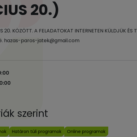
IUS 20.)
IUS 20. KÖZÖTT. A FELADATOKAT INTERNETEN KÜLDJÜK ÉS 
G. hazas-paros-jatek@gmail.com
0:00
00:00
ák szerint
mok
Határon túli programok
Online programok