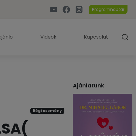
Programnaptár
jánló
Videók
Kapcsolat
Ajánlatunk
Régi esemény
ÁSA(