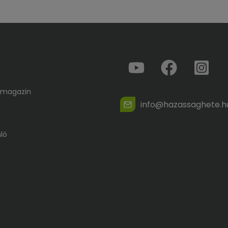
k
 magazin
info@hazassaghete.h
ló