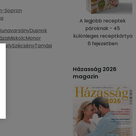
n-Sopron
la
A legjobb receptek
pároknak - 45
Dunavarsány
Dusnok
különleges receptkártya
áza
Miskolc
Monor
6 fejezetben
thely
Szécsény
Tamási
Házasság 2026
magazin