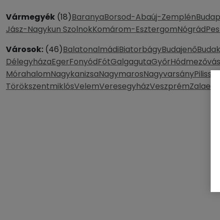
Vármegyék
(18)
Baranya
Borsod-Abaúj-Zemplén
Budap
Jász-Nagykun Szolnok
Komárom-Esztergom
Nógrád
Pes
Városok:
(46)
Balatonalmádi
Biatorbágy
Budajenő
Budak
Délegyháza
Eger
Fonyód
Fót
Galgaguta
Győr
Hódmezővás
Mórahalom
Nagykanizsa
Nagymaros
Nagyvarsány
Pilissz
Törökszentmiklós
Velem
Veresegyház
Veszprém
Zalaege