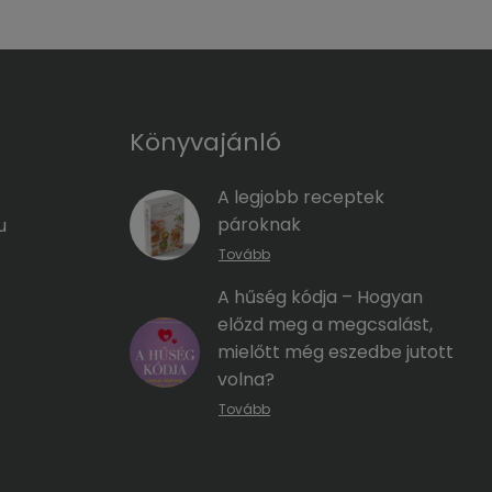
Könyvajánló
A legjobb receptek
pároknak
u
Tovább
A hűség kódja – Hogyan
előzd meg a megcsalást,
mielőtt még eszedbe jutott
volna?
Tovább