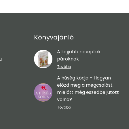
Könyvajánló
A legjobb receptek
pároknak
u
Tovább
A hűség kódja – Hogyan
előzd meg a megcsalást,
mielőtt még eszedbe jutott
volna?
Tovább