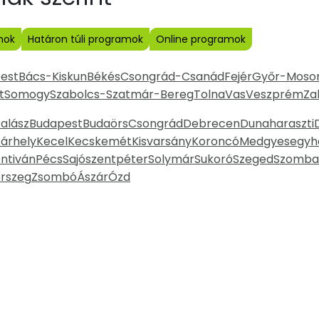
mok
Határon túli programok
Online programok
est
Bács-Kiskun
Békés
Csongrád-Csanád
Fejér
Győr-Moso
t
Somogy
Szabolcs-Szatmár-Bereg
Tolna
Vas
Veszprém
Za
alász
Budapest
Budaörs
Csongrád
Debrecen
Dunaharaszti
árhely
Kecel
Kecskemét
Kisvarsány
Koroncó
Medgyesegyh
entiván
Pécs
Sajószentpéter
Solymár
Sukoró
Szeged
Szomba
rszeg
Zsombó
Ászár
Ózd