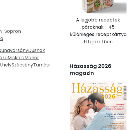
A legjobb receptek
pároknak - 45
n-Sopron
különleges receptkártya
la
6 fejezetben
Dunavarsány
Dusnok
áza
Miskolc
Monor
thely
Szécsény
Tamási
Házasság 2026
magazin