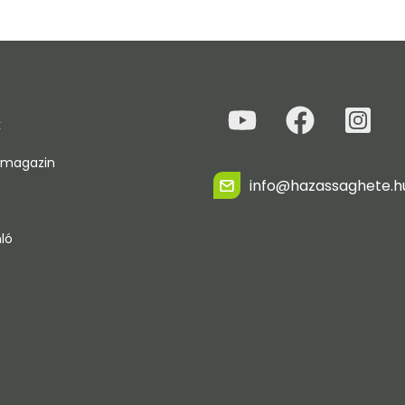
k
 magazin
info@hazassaghete.h
ló