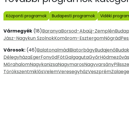
Központi programok
Budapesti programok
Vidéki progra
Vármegyék
(18)
Baranya
Borsod-Abaúj-Zemplén
Budap
Jász-Nagykun Szolnok
Komárom-Esztergom
Nógrád
Pes
Városok:
(46)
Balatonalmádi
Biatorbágy
Budajenő
Budak
Délegyháza
Eger
Fonyód
Fót
Galgaguta
Győr
Hódmezővás
Mórahalom
Nagykanizsa
Nagymaros
Nagyvarsány
Pilissz
Törökszentmiklós
Velem
Veresegyház
Veszprém
Zalaege