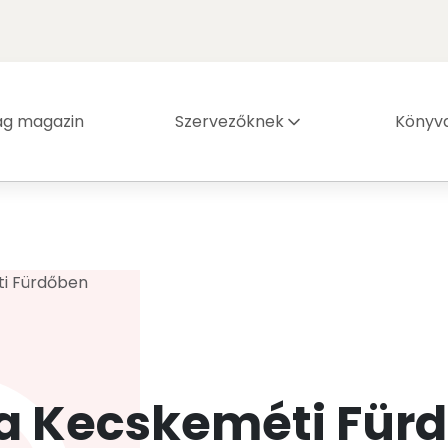
ág magazin
Szervezőknek
Könyva
i Fürdőben
a Kecskeméti Für