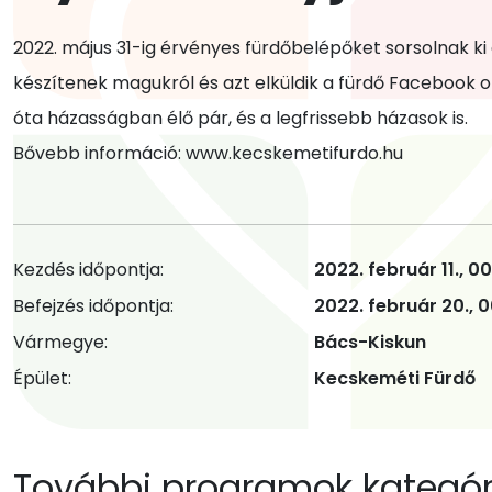
2022. május 31-ig érvényes fürdőbelépőket sorsolnak k
készítenek magukról és azt elküldik a fürdő Facebook ol
óta házasságban élő pár, és a legfrissebb házasok is.
Bővebb információ: www.kecskemetifurdo.hu
Kezdés időpontja:
2022. február 11., 0
Befejzés időpontja:
2022. február 20., 
Vármegye:
Bács-Kiskun
Épület:
Kecskeméti Fürdő
További programok kategóri