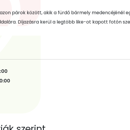
i azon párok között, akik a fürdő bármely medencéjénél 
dalára. Díjazásra kerül a legtöbb like-ot kapott fotón sz
0:00
00:00
ák szerint