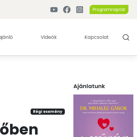
Programnaptár
jánló
Videók
Kapcsolat
Ajánlatunk
Régi esemény
dőben