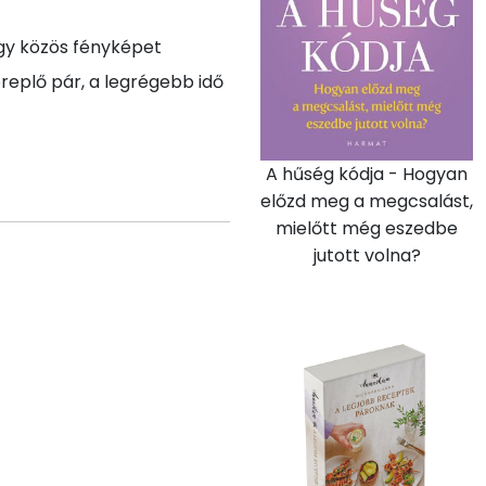
egy közös fényképet
ereplő pár, a legrégebb idő
A hűség kódja - Hogyan
előzd meg a megcsalást,
mielőtt még eszedbe
jutott volna?