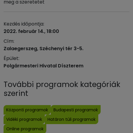
meg a szeretetet
Kezdés időpontja:
2022. február 14., 18:00
Cím:
Zalaegerszeg, Széchenyi tér 3-5.
Épület:
Polgármesteri Hivatal Díszterem
További programok kategóriák
szerint
Központi programok
Budapesti programok
Vidéki programok
Határon túli programok
Online programok