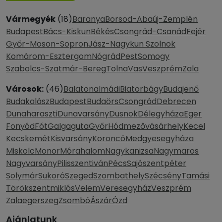
Vármegyék
(18)
Baranya
Borsod-Abaúj-Zemplén
Budapest
Bács-Kiskun
Békés
Csongrád-Csanád
Fejér
Győr-Moson-Sopron
Jász-Nagykun Szolnok
Komárom-Esztergom
Nógrád
Pest
Somogy
Szabolcs-Szatmár-Bereg
Tolna
Vas
Veszprém
Zala
Városok:
(46)
Balatonalmádi
Biatorbágy
Budajenő
Budakalász
Budapest
Budaörs
Csongrád
Debrecen
Dunaharaszti
Dunavarsány
Dusnok
Délegyháza
Eger
Fonyód
Fót
Galgaguta
Győr
Hódmezővásárhely
Kecel
Kecskemét
Kisvarsány
Koroncó
Medgyesegyháza
Miskolc
Monor
Mórahalom
Nagykanizsa
Nagymaros
Nagyvarsány
Pilisszentiván
Pécs
Sajószentpéter
Solymár
Sukoró
Szeged
Szombathely
Szécsény
Tamási
Törökszentmiklós
Velem
Veresegyház
Veszprém
Zalaegerszeg
Zsombó
Ászár
Ózd
Ajánlatunk